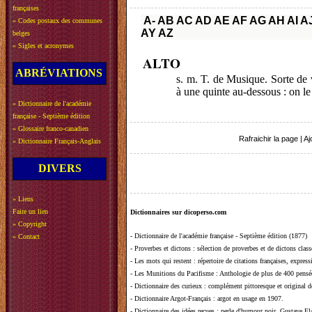
françaises
A-
AB
AC
AD
AE
AF
AG
AH
AI
A
»
Codes postaux des communes
AY
AZ
belges
»
Sigles et acronymes
ALTO
ABRÉVIATIONS
s. m. T. de Musique. Sorte de 
à une quinte au-dessous : on l
»
Dictionnaire de l'académie
française - Septième édition
»
Glossaire franco-canadien
Rafraichir la page
|
Aj
»
Dictionnaire Français-Anglais
DIVERS
»
Liens
Faire un lien
Dictionnaires sur dicoperso.com
»
Copyright
-
Dictionnaire de l'académie française - Septième édition (1877)
»
Contact
-
Proverbes et dictons
: sélection de proverbes et de dictons clas
-
Les mots qui restent
: répertoire de citations françaises, expres
-
Les Munitions du Pacifisme
: Anthologie de plus de 400 pensée
-
Dictionnaire des curieux
: complément pittoresque et original de
-
Dictionnaire Argot-Français
: argot en usage en 1907.
-
Dictionnaire des idées reçues
:
perle d'humour noir, Gustave Fla