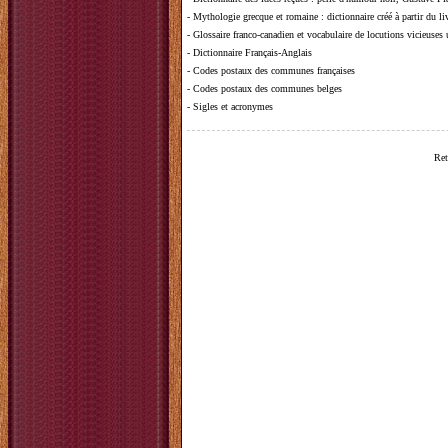
-
Mythologie grecque et romaine
: dictionnaire créé à partir du 
-
Glossaire franco-canadien et vocabulaire de locutions vicieuses
-
Dictionnaire Français-Anglais
-
Codes postaux des communes françaises
-
Codes postaux des communes belges
-
Sigles et acronymes
Ret