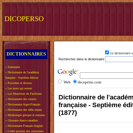
DICOPERSO
DICTIONNAIRES
ce dictionnaire
Rechercher dans le dictionnaire
»
Sommaire
»
Dictionnaire de l'académie
française - Septième édition
Web
dicoperso.com
»
Proverbes et dictons
»
Les mots qui restent
»
Les Munitions du Pacifisme
Dictionnaire de l'acadé
»
Dictionnaire des curieux
française - Septième édi
»
Dictionnaire Argot-Français
»
Dictionnaire des idées reçues
(1877)
»
Mythologie grecque et romaine
»
Glossaire franco-canadien
»
Dictionnaire Français-Anglais
»
Codes postaux des communes