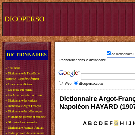
DICOPERSO
DICTIONNAIRES
ce dictionnaire
Rechercher dans le dictionnaire
»
Sommaire
»
Dictionnaire de l'académie
française - Septième édition
Web
dicoperso.com
»
Proverbes et dictons
»
Les mots qui restent
»
Les Munitions du Pacifisme
Dictionnaire Argot-Franç
»
Dictionnaire des curieux
Napoléon HAYARD (190
»
Dictionnaire Argot-Français
»
Dictionnaire des idées reçues
»
Mythologie grecque et romaine
A
B
C
D
E
F
G
H
I
J
»
Glossaire franco-canadien
»
Dictionnaire Français-Anglais
»
Codes postaux des communes