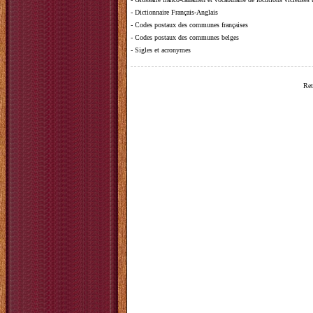
-
Dictionnaire Français-Anglais
-
Codes postaux des communes françaises
-
Codes postaux des communes belges
-
Sigles et acronymes
Ret