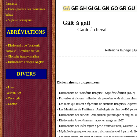
françaises
GA
GE
GH
GI
GL
GN
GO
GR
GU
»
Codes postaux des communes
belges
»
Sigles et acronymes
Gâfe à gail
Garde à cheval.
ABRÉVIATIONS
»
Dictionnaire de l'académie
Rafraichir la page
|
Aj
française - Septième édition
»
Glossaire franco-canadien
»
Dictionnaire Français-Anglais
DIVERS
Dictionnaires sur dicoperso.com
»
Liens
Faire un lien
-
Dictionnaire de l'académie française - Septième édition (1877)
»
Copyright
-
Proverbes et dictons
: sélection de proverbes et de dictons clas
»
Contact
-
Les mots qui restent
: répertoire de citations françaises, expres
-
Les Munitions du Pacifisme
: Anthologie de plus de 400 pensée
-
Dictionnaire des curieux
: complément pittoresque et original de
-
Dictionnaire Argot-Français
: argot en usage en 1907.
-
Dictionnaire des idées reçues
:
perle d'humour noir, Gustave Fla
-
Mythologie grecque et romaine
: dictionnaire créé à partir du 
-
Glossaire franco-canadien et vocabulaire de locutions vicieuses