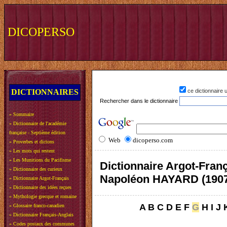
DICOPERSO
DICTIONNAIRES
ce dictionnaire
Rechercher dans le dictionnaire
»
Sommaire
»
Dictionnaire de l'académie
française - Septième édition
Web
dicoperso.com
»
Proverbes et dictons
»
Les mots qui restent
»
Les Munitions du Pacifisme
Dictionnaire Argot-Franç
»
Dictionnaire des curieux
Napoléon HAYARD (190
»
Dictionnaire Argot-Français
»
Dictionnaire des idées reçues
»
Mythologie grecque et romaine
A
B
C
D
E
F
G
H
I
J
»
Glossaire franco-canadien
»
Dictionnaire Français-Anglais
»
Codes postaux des communes