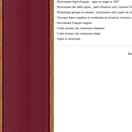
-
Dictionnaire Argot-Français
: argot en usage en 1907.
-
Dictionnaire des idées reçues
:
perle d'humour noir, Gustave Fla
-
Mythologie grecque et romaine
: dictionnaire créé à partir du 
-
Glossaire franco-canadien et vocabulaire de locutions vicieuses
-
Dictionnaire Français-Anglais
-
Codes postaux des communes françaises
-
Codes postaux des communes belges
-
Sigles et acronymes
Ret