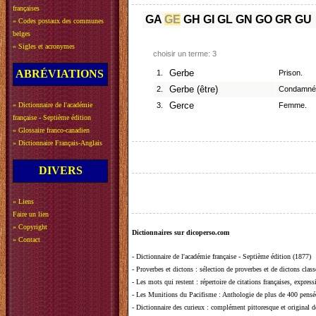
françaises
GA
GE
GH
GI
GL
GN
GO
GR
GU
»
Codes postaux des communes
belges
»
Sigles et acronymes
choisir un terme: 3
ABRÉVIATIONS
1.
Gerbe
Prison.
2.
Gerbe (être)
Condamné
»
Dictionnaire de l'académie
3.
Gerce
Femme.
française - Septième édition
»
Glossaire franco-canadien
»
Dictionnaire Français-Anglais
DIVERS
»
Liens
Faire un lien
»
Copyright
Dictionnaires sur dicoperso.com
»
Contact
-
Dictionnaire de l'académie française - Septième édition (1877)
-
Proverbes et dictons
: sélection de proverbes et de dictons clas
-
Les mots qui restent
: répertoire de citations françaises, expres
-
Les Munitions du Pacifisme
: Anthologie de plus de 400 pensée
-
Dictionnaire des curieux
: complément pittoresque et original de