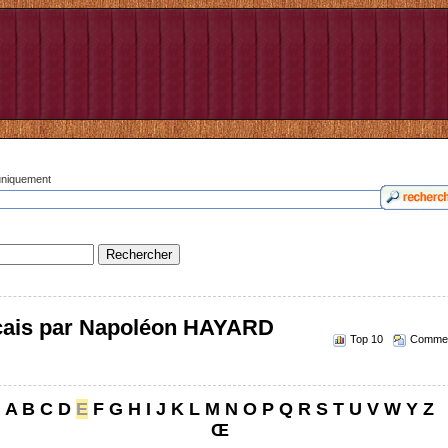
 uniquement
nçais par Napoléon HAYARD
Top 10
Commen
A
B
C
D
E
F
G
H
I
J
K
L
M
N
O
P
Q
R
S
T
U
V
W
Y
Z
Œ