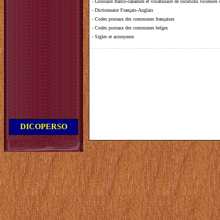
-
Glossaire franco-canadien et vocabulaire de locutions vicieuses
-
Dictionnaire Français-Anglais
-
Codes postaux des communes françaises
-
Codes postaux des communes belges
-
Sigles et acronymes
DICOPERSO