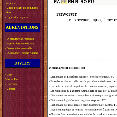
RA
RE
RH
RI
RO
RU
françaises
»
Codes postaux des communes
renverser
belges
»
Sigles et acronymes
v.
to overturn, upset, throw o
ABRÉVIATIONS
»
Dictionnaire de l'académie
française - Septième édition
»
Glossaire franco-canadien
»
Dictionnaire Français-Anglais
DIVERS
Dictionnaires sur dicoperso.com
»
Liens
-
Dictionnaire de l'académie française - Septième édition (1877)
Faire un lien
-
Proverbes et dictons
: sélection de proverbes et de dictons clas
»
Copyright
-
Les mots qui restent
: répertoire de citations françaises, expres
»
Contact
-
Les Munitions du Pacifisme
: Anthologie de plus de 400 pensée
-
Dictionnaire des curieux
: complément pittoresque et original de
-
Dictionnaire Argot-Français
: argot en usage en 1907.
-
Dictionnaire des idées reçues
:
perle d'humour noir, Gustave Fla
-
Mythologie grecque et romaine
: dictionnaire créé à partir du 
-
Glossaire franco-canadien et vocabulaire de locutions vicieuses