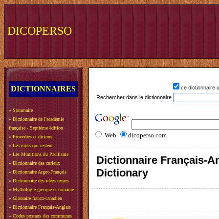
DICOPERSO
DICTIONNAIRES
ce dictionnaire
Rechercher dans le dictionnaire
»
Sommaire
»
Dictionnaire de l'académie
française - Septième édition
Web
dicoperso.com
»
Proverbes et dictons
»
Les mots qui restent
»
Les Munitions du Pacifisme
Dictionnaire Français-An
»
Dictionnaire des curieux
Dictionary
»
Dictionnaire Argot-Français
»
Dictionnaire des idées reçues
»
Mythologie grecque et romaine
»
Glossaire franco-canadien
»
Dictionnaire Français-Anglais
»
Codes postaux des communes