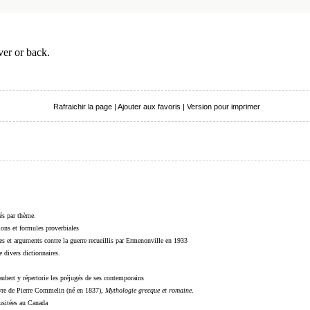
ver or back.
Rafraichir la page
|
Ajouter aux favoris
|
Version pour imprimer
sés par thème.
sions et formules proverbiales
s et arguments contre la guerre recueillis par Ermenonville en 1933
 divers dictionnaires.
ubert y répertorie les préjugés de ses contemporains
livre de Pierre Commelin (né en 1837),
Mythologie grecque et romaine
.
 usitées au Canada