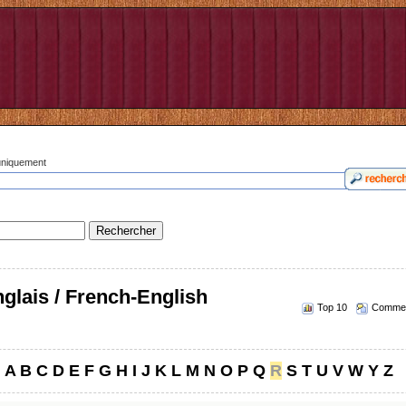
 uniquement
glais / French-English
Top 10
Commen
A
B
C
D
E
F
G
H
I
J
K
L
M
N
O
P
Q
R
S
T
U
V
W
Y
Z