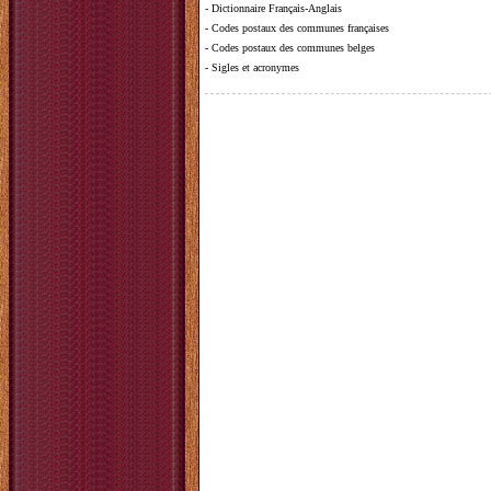
-
Dictionnaire Français-Anglais
-
Codes postaux des communes françaises
-
Codes postaux des communes belges
-
Sigles et acronymes