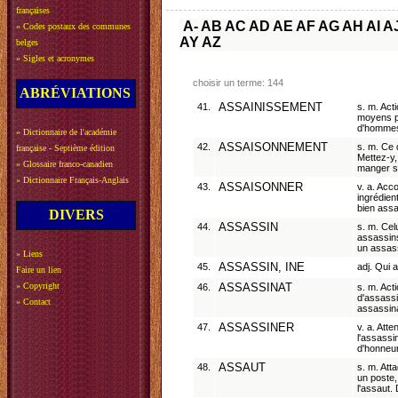
françaises
A-
AB
AC
AD
AE
AF
AG
AH
AI
A
»
Codes postaux des communes
AY
AZ
belges
»
Sigles et acronymes
choisir un terme: 144
ABRÉVIATIONS
41.
ASSAINISSEMENT
s. m. Act
moyens p
d'hommes
»
Dictionnaire de l'académie
42.
ASSAISONNEMENT
s. m. Ce 
française - Septième édition
Mettez-y,
»
Glossaire franco-canadien
manger s
»
Dictionnaire Français-Anglais
43.
ASSAISONNER
v. a. Ac
ingrédient
bien assa
DIVERS
44.
ASSASSIN
s. m. Cel
assassins
un assass
»
Liens
45.
ASSASSIN, INE
adj. Qui 
Faire un lien
»
Copyright
46.
ASSASSINAT
s. m. Act
d'assassi
»
Contact
assassina
47.
ASSASSINER
v. a. Att
l'assassi
d'honneur
48.
ASSAUT
s. m. Att
un poste,
l'assaut.