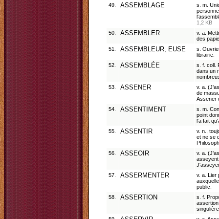
49.
ASSEMBLAGE
s. m. Uni
personnes
l'assembl
1,2 KB
50.
ASSEMBLER
v. a. Met
des papie
51.
ASSEMBLEUR, EUSE
s. Ouvrie
librairie.
52.
ASSEMBLÉE
s. f. col
dans un m
nombreus
53.
ASSENER
v. a. (J'
de massue
Assener 
54.
ASSENTIMENT
s. m. Con
point don
l'a fait 
55.
ASSENTIR
v. n., tou
et ne se 
Philosoph
56.
ASSEOIR
v. a. (J'
asseyent.
J'asseye
57.
ASSERMENTER
v. a. Lie
auxquelle
public.
58.
ASSERTION
s. f. Pro
assertion
singulièr