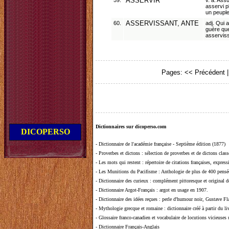
59.
ASSERVIR
v. a. Ass
asservi p
un peuple
60.
ASSERVISSANT, ANTE
adj. Qui 
guère qu
asserviss
Pages:
<< Précédent
Dictionnaires sur dicoperso.com
DICOPERSO
-
Dictionnaire de l'académie française - Septième édition (1877)
-
Proverbes et dictons
: sélection de proverbes et de dictons clas
-
Les mots qui restent
: répertoire de citations françaises, expres
-
Les Munitions du Pacifisme
: Anthologie de plus de 400 pensée
-
Dictionnaire des curieux
: complément pittoresque et original de
-
Dictionnaire Argot-Français
: argot en usage en 1907.
-
Dictionnaire des idées reçues
:
perle d'humour noir, Gustave Fla
-
Mythologie grecque et romaine
: dictionnaire créé à partir du 
-
Glossaire franco-canadien et vocabulaire de locutions vicieuses
-
Dictionnaire Français-Anglais