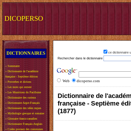
DICOPERSO
DICTIONNAIRES
ce dictionnaire
Rechercher dans le dictionnaire
»
Sommaire
»
Dictionnaire de l'académie
française - Septième édition
Web
dicoperso.com
»
Proverbes et dictons
»
Les mots qui restent
»
Les Munitions du Pacifisme
Dictionnaire de l'acadé
»
Dictionnaire des curieux
française - Septième édi
»
Dictionnaire Argot-Français
»
Dictionnaire des idées reçues
(1877)
»
Mythologie grecque et romaine
»
Glossaire franco-canadien
»
Dictionnaire Français-Anglais
»
Codes postaux des communes