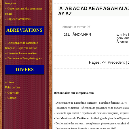
françaises
A-
AB
AC
AD
AE
AF
AG
AH
AI
A
»
Codes postaux des communes
AY
AZ
belges
»
Sigles et acronymes
choisir un terme: 261
ABRÉVIATIONS
261.
ÂNONNER
v. n. Ne 
deux ans 
Ânonner 
»
Dictionnaire de l'académie
française - Septième édition
»
Glossaire franco-canadien
»
Dictionnaire Français-Anglais
Pages:
<< Précédent
|
DIVERS
»
Liens
Faire un lien
»
Copyright
Dictionnaires sur dicoperso.com
»
Contact
-
Dictionnaire de l'académie française - Septième édition (1877)
-
Proverbes et dictons
: sélection de proverbes et de dictons clas
-
Les mots qui restent
: répertoire de citations françaises, expres
-
Les Munitions du Pacifisme
: Anthologie de plus de 400 pensée
-
Dictionnaire des curieux
: complément pittoresque et original de
-
Dictionnaire Argot-Français
: argot en usage en 1907.