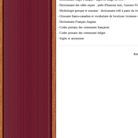
-
Dictionnaire des idées reçues
:
perle d'humour noir, Gustave Fla
-
Mythologie grecque et romaine
: dictionnaire créé à partir du 
-
Glossaire franco-canadien et vocabulaire de locutions vicieuses
-
Dictionnaire Français-Anglais
-
Codes postaux des communes françaises
-
Codes postaux des communes belges
-
Sigles et acronymes
Ret