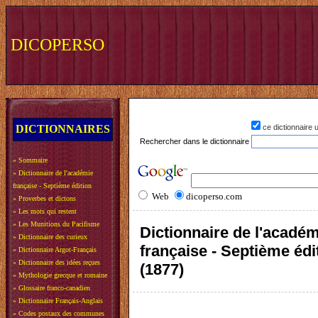
DICOPERSO
DICTIONNAIRES
ce dictionnaire
Rechercher dans le dictionnaire
»
Sommaire
»
Dictionnaire de l'académie
française - Septième édition
Web
dicoperso.com
»
Proverbes et dictons
»
Les mots qui restent
»
Les Munitions du Pacifisme
Dictionnaire de l'acadé
»
Dictionnaire des curieux
française - Septième édi
»
Dictionnaire Argot-Français
»
Dictionnaire des idées reçues
(1877)
»
Mythologie grecque et romaine
»
Glossaire franco-canadien
»
Dictionnaire Français-Anglais
»
Codes postaux des communes