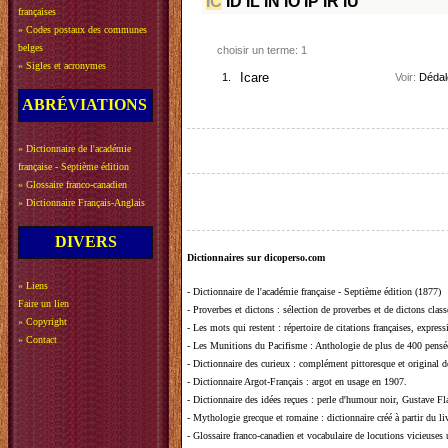
IC
ID
IL
IN
IO
IP
IR
IU
françaises
»
Codes postaux des communes
belges
choisir un terme: 1
»
Sigles et acronymes
1.
Icare
Voir:
Dédal
ABRÉVIATIONS
»
Dictionnaire de l'académie
française - Septième édition
»
Glossaire franco-canadien
»
Dictionnaire Français-Anglais
DIVERS
Dictionnaires sur dicoperso.com
»
Liens
-
Dictionnaire de l'académie française - Septième édition (1877)
Faire un lien
-
Proverbes et dictons
: sélection de proverbes et de dictons clas
»
Copyright
-
Les mots qui restent
: répertoire de citations françaises, expres
»
Contact
-
Les Munitions du Pacifisme
: Anthologie de plus de 400 pensée
-
Dictionnaire des curieux
: complément pittoresque et original de
-
Dictionnaire Argot-Français
: argot en usage en 1907.
-
Dictionnaire des idées reçues
:
perle d'humour noir, Gustave Fla
-
Mythologie grecque et romaine
: dictionnaire créé à partir du 
-
Glossaire franco-canadien et vocabulaire de locutions vicieuses