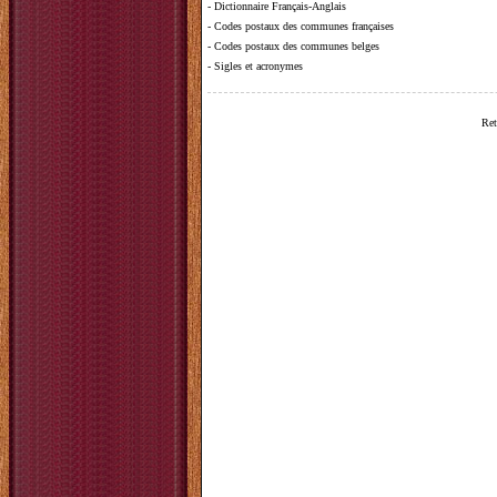
-
Dictionnaire Français-Anglais
-
Codes postaux des communes françaises
-
Codes postaux des communes belges
-
Sigles et acronymes
Ret