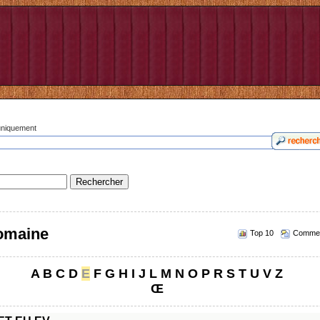
 uniquement
romaine
Top 10
Commen
A
B
C
D
E
F
G
H
I
J
L
M
N
O
P
R
S
T
U
V
Z
Œ