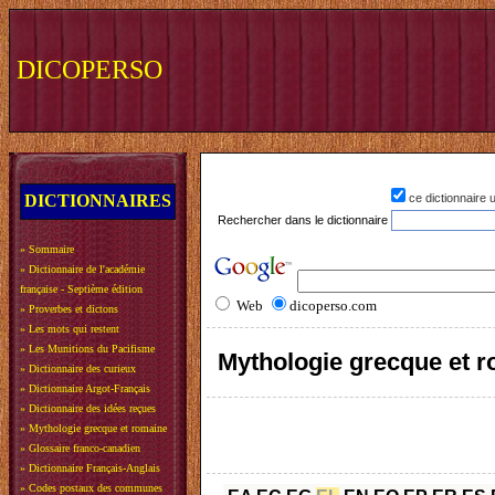
DICOPERSO
DICTIONNAIRES
ce dictionnaire
Rechercher dans le dictionnaire
»
Sommaire
»
Dictionnaire de l'académie
française - Septième édition
Web
dicoperso.com
»
Proverbes et dictons
»
Les mots qui restent
»
Les Munitions du Pacifisme
Mythologie grecque et 
»
Dictionnaire des curieux
»
Dictionnaire Argot-Français
»
Dictionnaire des idées reçues
»
Mythologie grecque et romaine
»
Glossaire franco-canadien
»
Dictionnaire Français-Anglais
»
Codes postaux des communes