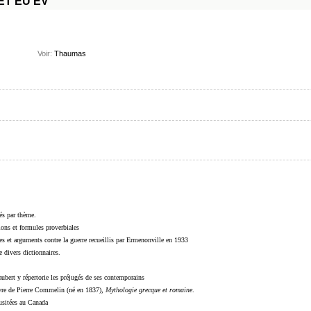
ET
EU
EV
Voir:
Thaumas
sés par thème.
sions et formules proverbiales
s et arguments contre la guerre recueillis par Ermenonville en 1933
 divers dictionnaires.
ubert y répertorie les préjugés de ses contemporains
livre de Pierre Commelin (né en 1837),
Mythologie grecque et romaine
.
 usitées au Canada