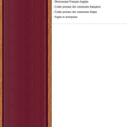
-
Dictionnaire Français-Anglais
-
Codes postaux des communes françaises
-
Codes postaux des communes belges
-
Sigles et acronymes