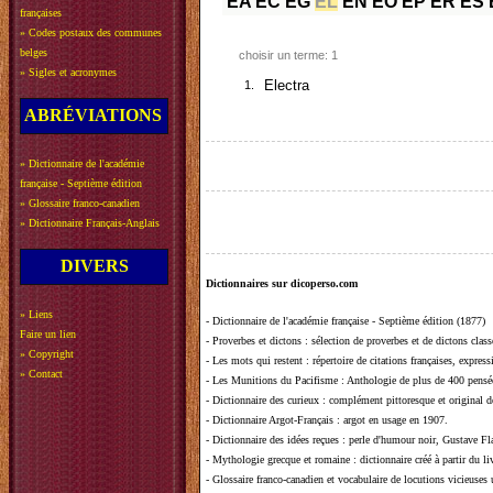
EA
EC
EG
EL
EN
EO
EP
ER
ES
françaises
»
Codes postaux des communes
belges
choisir un terme: 1
»
Sigles et acronymes
1.
Electra
ABRÉVIATIONS
»
Dictionnaire de l'académie
française - Septième édition
»
Glossaire franco-canadien
»
Dictionnaire Français-Anglais
DIVERS
Dictionnaires sur dicoperso.com
»
Liens
-
Dictionnaire de l'académie française - Septième édition (1877)
Faire un lien
-
Proverbes et dictons
: sélection de proverbes et de dictons clas
»
Copyright
-
Les mots qui restent
: répertoire de citations françaises, expres
»
Contact
-
Les Munitions du Pacifisme
: Anthologie de plus de 400 pensée
-
Dictionnaire des curieux
: complément pittoresque et original de
-
Dictionnaire Argot-Français
: argot en usage en 1907.
-
Dictionnaire des idées reçues
:
perle d'humour noir, Gustave Fla
-
Mythologie grecque et romaine
: dictionnaire créé à partir du 
-
Glossaire franco-canadien et vocabulaire de locutions vicieuses