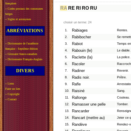
françaises
RA
RE
RI
RO
RU
»
Codes postaux des communes
belges
»
Sigles et acronymes
choisir un terme: 24
ABRÉVIATIONS
1.
Rabiages
Rentes.
2.
Rabibocher
Se remett
»
Dictionnaire de l'académie
3.
Rabiot
Temps en 
française - Septième édition
4.
Rabouin (le)
Le diable.
»
Glossaire franco-canadien
5.
Raclette (la)
La police.
»
Dictionnaire Français-Anglais
6.
Racoler
Raccroch
DIVERS
7.
Radiner
Revenir.
8.
Radis noir.
Prêtre.
»
Liens
9.
Rafle
Arrestati
Faire un lien
10.
Raisiné
Sang.
»
Copyright
11.
Rallonge
Couteau.
»
Contact
12.
Ramasser une pelle
Tomber.
13.
Rancarder
Renseigne
14.
Rancart (mettre au)
Jeter ce 
15.
Randève
Rendez-v