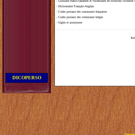
-
Glossaire franco-canadien et vocabulaire de locutions vicieuses
-
Dictionnaire Français-Anglais
-
Codes postaux des communes françaises
-
Codes postaux des communes belges
-
Sigles et acronymes
Ret
DICOPERSO
Copyrig