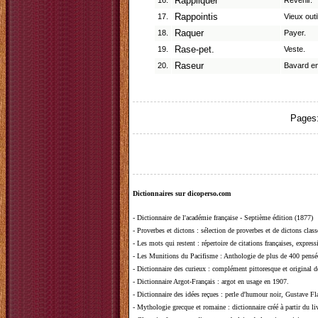
16.
Rappliquer
Revenir.
17.
Rappointis
Vieux outi
18.
Raquer
Payer.
19.
Rase-pet.
Veste.
20.
Raseur
Bavard e
Pages
Dictionnaires sur dicoperso.com
-
Dictionnaire de l'académie française - Septième édition (1877)
-
Proverbes et dictons
: sélection de proverbes et de dictons clas
-
Les mots qui restent
: répertoire de citations françaises, expres
-
Les Munitions du Pacifisme
: Anthologie de plus de 400 pensée
-
Dictionnaire des curieux
: complément pittoresque et original de
-
Dictionnaire Argot-Français
: argot en usage en 1907.
-
Dictionnaire des idées reçues
:
perle d'humour noir, Gustave Fla
-
Mythologie grecque et romaine
: dictionnaire créé à partir du 