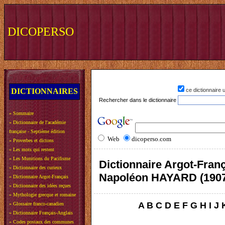
DICOPERSO
DICTIONNAIRES
ce dictionnaire
Rechercher dans le dictionnaire
»
Sommaire
»
Dictionnaire de l'académie
française - Septième édition
Web
dicoperso.com
»
Proverbes et dictons
»
Les mots qui restent
»
Les Munitions du Pacifisme
Dictionnaire Argot-Franç
»
Dictionnaire des curieux
Napoléon HAYARD (190
»
Dictionnaire Argot-Français
»
Dictionnaire des idées reçues
»
Mythologie grecque et romaine
A
B
C
D
E
F
G
H
I
J
»
Glossaire franco-canadien
»
Dictionnaire Français-Anglais
»
Codes postaux des communes