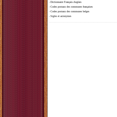
-
Dictionnaire Français-Anglais
-
Codes postaux des communes françaises
-
Codes postaux des communes belges
-
Sigles et acronymes