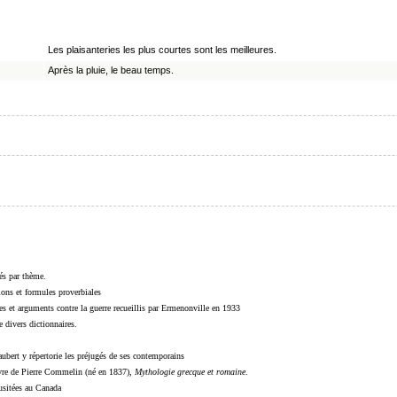
Les plaisanteries les plus courtes sont les meilleures.
Après la pluie, le beau temps.
sés par thème.
sions et formules proverbiales
s et arguments contre la guerre recueillis par Ermenonville en 1933
 divers dictionnaires.
ubert y répertorie les préjugés de ses contemporains
livre de Pierre Commelin (né en 1837),
Mythologie grecque et romaine
.
 usitées au Canada