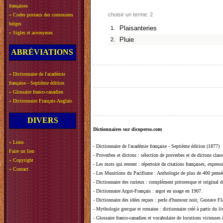
françaises
choisir un terme: 2
»
Codes postaux des communes
belges
1.
Plaisanteries
»
Sigles et acronymes
2.
Pluie
ABRÉVIATIONS
»
Dictionnaire de l'académie
française - Septième édition
»
Glossaire franco-canadien
»
Dictionnaire Français-Anglais
DIVERS
Dictionnaires sur dicoperso.com
»
Liens
-
Dictionnaire de l'académie française - Septième édition (1877)
Faire un lien
-
Proverbes et dictons
: sélection de proverbes et de dictons clas
»
Copyright
-
Les mots qui restent
: répertoire de citations françaises, expres
»
Contact
-
Les Munitions du Pacifisme
: Anthologie de plus de 400 pensée
-
Dictionnaire des curieux
: complément pittoresque et original de
-
Dictionnaire Argot-Français
: argot en usage en 1907.
-
Dictionnaire des idées reçues
:
perle d'humour noir, Gustave Fla
-
Mythologie grecque et romaine
: dictionnaire créé à partir du 
-
Glossaire franco-canadien et vocabulaire de locutions vicieuses