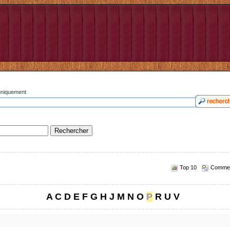
 uniquement
Top 10
Commen
A
C
D
E
F
G
H
J
M
N
O
P
R
U
V