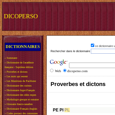
DICOPERSO
DICTIONNAIRES
ce dictionnaire
Rechercher dans le dictionnaire
»
Sommaire
»
Dictionnaire de l'académie
française - Septième édition
Web
dicoperso.com
»
Proverbes et dictons
»
Les mots qui restent
»
Les Munitions du Pacifisme
Proverbes et dictons
»
Dictionnaire des curieux
»
Dictionnaire Argot-Français
»
Dictionnaire des idées reçues
»
Mythologie grecque et romaine
»
Glossaire franco-canadien
»
Dictionnaire Français-Anglais
PE
PI
PL
»
Codes postaux des communes