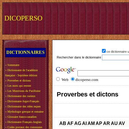
DICOPERSO
DICTIONNAIRES
ce dictionnaire
Rechercher dans le dictionnaire
»
Sommaire
»
Dictionnaire de l'académie
française - Septième édition
Web
dicoperso.com
»
Proverbes et dictons
»
Les mots qui restent
»
Les Munitions du Pacifisme
Proverbes et dictons
»
Dictionnaire des curieux
»
Dictionnaire Argot-Français
»
Dictionnaire des idées reçues
»
Mythologie grecque et romaine
»
Glossaire franco-canadien
»
Dictionnaire Français-Anglais
AB
AF
AG
AI
AM
AP
AR
AU
AV
»
Codes postaux des communes