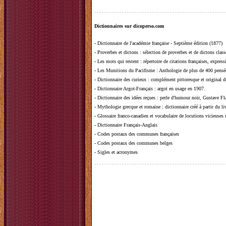
Dictionnaires sur dicoperso.com
-
Dictionnaire de l'académie française - Septième édition (1877)
-
Proverbes et dictons
: sélection de proverbes et de dictons clas
-
Les mots qui restent
: répertoire de citations françaises, expres
-
Les Munitions du Pacifisme
: Anthologie de plus de 400 pensée
-
Dictionnaire des curieux
: complément pittoresque et original de
-
Dictionnaire Argot-Français
: argot en usage en 1907.
-
Dictionnaire des idées reçues
:
perle d'humour noir, Gustave Fla
-
Mythologie grecque et romaine
: dictionnaire créé à partir du 
-
Glossaire franco-canadien et vocabulaire de locutions vicieuses
-
Dictionnaire Français-Anglais
-
Codes postaux des communes françaises
-
Codes postaux des communes belges
-
Sigles et acronymes