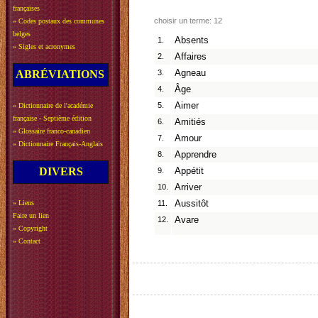
françaises
choisir un terme: 12
»
Codes postaux des communes
belges
1.
Absents
»
Sigles et acronymes
2.
Affaires
ABRÉVIATIONS
3.
Agneau
4.
Âge
5.
Aimer
»
Dictionnaire de l'académie
française - Septième édition
6.
Amitiés
»
Glossaire franco-canadien
7.
Amour
»
Dictionnaire Français-Anglais
8.
Apprendre
DIVERS
9.
Appétit
10.
Arriver
»
Liens
11.
Aussitôt
Faire un lien
12.
Avare
»
Copyright
»
Contact