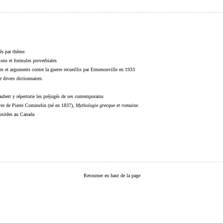
sés par thème.
sions et formules proverbiales
s et arguments contre la guerre recueillis par Ermenonville en 1933
 divers dictionnaires.
ubert y répertorie les préjugés de ses contemporains
livre de Pierre Commelin (né en 1837),
Mythologie grecque et romaine
.
 usitées au Canada
Retourner en haut de la page