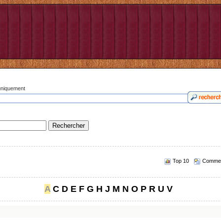
 uniquement
Top 10
Commen
A
C
D
E
F
G
H
J
M
N
O
P
R
U
V