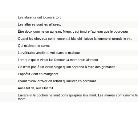
Les absents ont toujours tort.
Les affaires sont les affaires.
Être doux comme un agneau. Mieux vaut tondre l’agneau que le pourceau
Quand les cheveux commencent à blanchir, laisse la femme et prends le vin.
Qui m’aime me suive.
La véritable amitié se voit dans le malheur.
Lorsque qu’un vieux fait l’amour, la mort court alentour.
Ce n’est pas à un vieux singe qu’on apprend à faire des grimaces.
L’appétit vient en mangeant.
Il vaut mieux arriver en retard qu’arriver en corbillard.
Aussitôt dit, aussitôt fait.
L’avare et le cochon ne sont bons qu’après leur mort. Les avares sont comme les
mort.