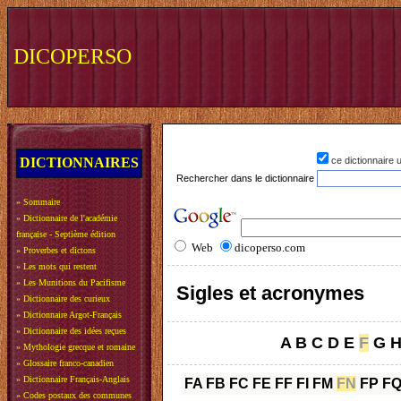
DICOPERSO
DICTIONNAIRES
ce dictionnaire
Rechercher dans le dictionnaire
»
Sommaire
»
Dictionnaire de l'académie
française - Septième édition
Web
dicoperso.com
»
Proverbes et dictons
»
Les mots qui restent
»
Les Munitions du Pacifisme
Sigles et acronymes
»
Dictionnaire des curieux
»
Dictionnaire Argot-Français
»
Dictionnaire des idées reçues
A
B
C
D
E
F
G
»
Mythologie grecque et romaine
»
Glossaire franco-canadien
»
Dictionnaire Français-Anglais
FA
FB
FC
FE
FF
FI
FM
FN
FP
F
»
Codes postaux des communes