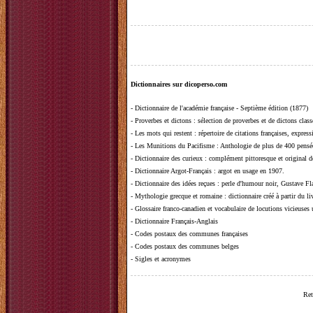
Dictionnaires sur dicoperso.com
-
Dictionnaire de l'académie française - Septième édition (1877)
-
Proverbes et dictons
: sélection de proverbes et de dictons clas
-
Les mots qui restent
: répertoire de citations françaises, expres
-
Les Munitions du Pacifisme
: Anthologie de plus de 400 pensée
-
Dictionnaire des curieux
: complément pittoresque et original de
-
Dictionnaire Argot-Français
: argot en usage en 1907.
-
Dictionnaire des idées reçues
:
perle d'humour noir, Gustave Fla
-
Mythologie grecque et romaine
: dictionnaire créé à partir du 
-
Glossaire franco-canadien et vocabulaire de locutions vicieuses
-
Dictionnaire Français-Anglais
-
Codes postaux des communes françaises
-
Codes postaux des communes belges
-
Sigles et acronymes
Ret