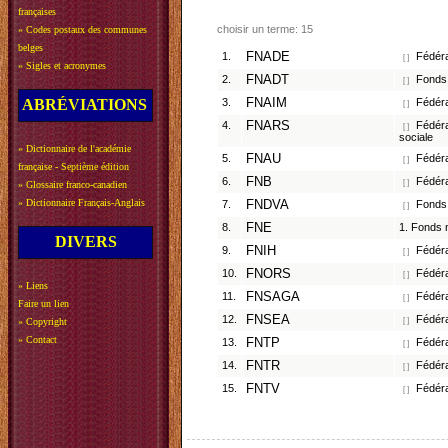
françaises
choisir un terme: 15
»
Codes postaux des communes
belges
1.
FNADE
Fédérat
[ ]
»
Sigles et acronymes
2.
FNADT
Fonds 
[ ]
ABRÉVIATIONS
3.
FNAIM
Fédérat
[ ]
4.
FNARS
Fédérat
[ ]
sociale
»
Dictionnaire de l'académie
5.
FNAU
Fédéra
[ ]
française - Septième édition
6.
FNB
Fédérat
[ ]
»
Glossaire franco-canadien
»
Dictionnaire Français-Anglais
7.
FNDVA
Fonds n
[ ]
8.
FNE
1. Fonds 
DIVERS
9.
FNIH
Fédérat
[ ]
10.
FNORS
Fédérat
[ ]
»
Liens
11.
FNSAGA
Fédéra
[ ]
Faire un lien
12.
FNSEA
Fédérat
»
Copyright
[ ]
»
Contact
13.
FNTP
Fédérat
[ ]
14.
FNTR
Fédérat
[ ]
15.
FNTV
Fédéra
[ ]