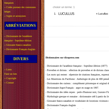
françaises
choisir un terme: 1
»
Codes postaux des communes
belges
1.
LUCULLUS
« Lucullus
»
Sigles et acronymes
ABRÉVIATIONS
»
Dictionnaire de l'académie
française - Septième édition
»
Glossaire franco-canadien
»
Dictionnaire Français-Anglais
Dictionnaires sur dicoperso.com
DIVERS
-
Dictionnaire de l'académie française - Septième édition (1877)
»
Liens
-
Proverbes et dictons
: sélection de proverbes et de dictons clas
Faire un lien
-
Les mots qui restent
: répertoire de citations françaises, expres
»
Copyright
-
Les Munitions du Pacifisme
: Anthologie de plus de 400 pensée
»
Contact
-
Dictionnaire des curieux
: complément pittoresque et original de
-
Dictionnaire Argot-Français
: argot en usage en 1907.
-
Dictionnaire des idées reçues
:
perle d'humour noir, Gustave Fla
-
Mythologie grecque et romaine
: dictionnaire créé à partir du 
-
Glossaire franco-canadien et vocabulaire de locutions vicieuses
-
Dictionnaire Français-Anglais