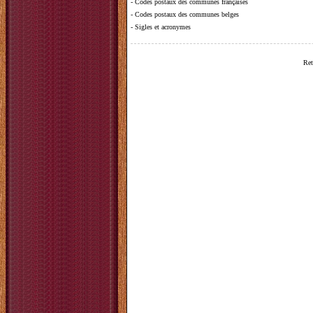
-
Codes postaux des communes françaises
-
Codes postaux des communes belges
-
Sigles et acronymes
Ret