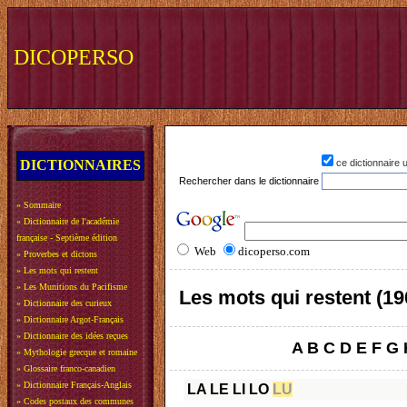
DICOPERSO
DICTIONNAIRES
ce dictionnaire
Rechercher dans le dictionnaire
»
Sommaire
»
Dictionnaire de l'académie
française - Septième édition
Web
dicoperso.com
»
Proverbes et dictons
»
Les mots qui restent
»
Les Munitions du Pacifisme
Les mots qui restent (19
»
Dictionnaire des curieux
»
Dictionnaire Argot-Français
»
Dictionnaire des idées reçues
A
B
C
D
E
F
G
»
Mythologie grecque et romaine
»
Glossaire franco-canadien
»
Dictionnaire Français-Anglais
LA
LE
LI
LO
LU
»
Codes postaux des communes