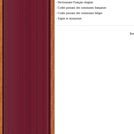
-
Dictionnaire Français-Anglais
-
Codes postaux des communes françaises
-
Codes postaux des communes belges
-
Sigles et acronymes
Ret