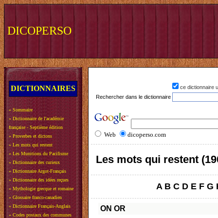
DICOPERSO
DICTIONNAIRES
ce dictionnaire
Rechercher dans le dictionnaire
»
Sommaire
»
Dictionnaire de l'académie
française - Septième édition
Web
dicoperso.com
»
Proverbes et dictons
»
Les mots qui restent
»
Les Munitions du Pacifisme
Les mots qui restent (19
»
Dictionnaire des curieux
»
Dictionnaire Argot-Français
»
Dictionnaire des idées reçues
A
B
C
D
E
F
G
»
Mythologie grecque et romaine
»
Glossaire franco-canadien
»
Dictionnaire Français-Anglais
ON
OR
»
Codes postaux des communes