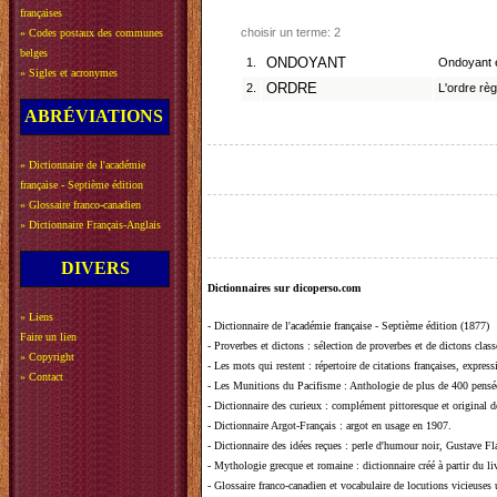
françaises
choisir un terme: 2
»
Codes postaux des communes
belges
1.
ONDOYANT
Ondoyant e
»
Sigles et acronymes
2.
ORDRE
L'ordre rè
ABRÉVIATIONS
»
Dictionnaire de l'académie
française - Septième édition
»
Glossaire franco-canadien
»
Dictionnaire Français-Anglais
DIVERS
Dictionnaires sur dicoperso.com
»
Liens
-
Dictionnaire de l'académie française - Septième édition (1877)
Faire un lien
-
Proverbes et dictons
: sélection de proverbes et de dictons clas
»
Copyright
-
Les mots qui restent
: répertoire de citations françaises, expres
»
Contact
-
Les Munitions du Pacifisme
: Anthologie de plus de 400 pensée
-
Dictionnaire des curieux
: complément pittoresque et original de
-
Dictionnaire Argot-Français
: argot en usage en 1907.
-
Dictionnaire des idées reçues
:
perle d'humour noir, Gustave Fla
-
Mythologie grecque et romaine
: dictionnaire créé à partir du 
-
Glossaire franco-canadien et vocabulaire de locutions vicieuses