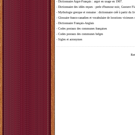
-
Dictionnaire Argot-Français
: argot en usage en 1907.
-
Dictionnaire des idées reçues
:
perle d'humour noir, Gustave Fla
-
Mythologie grecque et romaine
: dictionnaire créé à partir du 
-
Glossaire franco-canadien et vocabulaire de locutions vicieuses
-
Dictionnaire Français-Anglais
-
Codes postaux des communes françaises
-
Codes postaux des communes belges
-
Sigles et acronymes
Ret