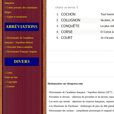
françaises
choisir un terme: 5
»
Codes postaux des communes
belges
1.
COCHON
Tout homme
»
Sigles et acronymes
2.
COLLIGNON
Va donc, hé
ABRÉVIATIONS
3.
CONQUÊTE
La plus no
4.
CORSE
O Corse à 
5.
COURT
Je n'ai pas
»
Dictionnaire de l'académie
française - Septième édition
»
Glossaire franco-canadien
»
Dictionnaire Français-Anglais
DIVERS
»
Liens
Faire un lien
»
Copyright
Dictionnaires sur dicoperso.com
»
Contact
-
Dictionnaire de l'académie française - Septième édition (1877)
-
Proverbes et dictons
: sélection de proverbes et de dictons clas
-
Les mots qui restent
: répertoire de citations françaises, expres
-
Les Munitions du Pacifisme
: Anthologie de plus de 400 pensée
-
Dictionnaire des curieux
: complément pittoresque et original de