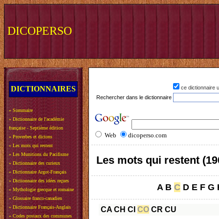
DICOPERSO
DICTIONNAIRES
ce dictionnaire
Rechercher dans le dictionnaire
»
Sommaire
»
Dictionnaire de l'académie
française - Septième édition
Web
dicoperso.com
»
Proverbes et dictons
»
Les mots qui restent
»
Les Munitions du Pacifisme
Les mots qui restent (19
»
Dictionnaire des curieux
»
Dictionnaire Argot-Français
»
Dictionnaire des idées reçues
A
B
C
D
E
F
G
»
Mythologie grecque et romaine
»
Glossaire franco-canadien
»
Dictionnaire Français-Anglais
CA
CH
CI
CO
CR
CU
»
Codes postaux des communes