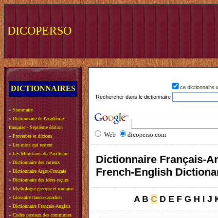
DICOPERSO
DICTIONNAIRES
ce dictionnaire
Rechercher dans le dictionnaire
»
Sommaire
»
Dictionnaire de l'académie
française - Septième édition
Web
dicoperso.com
»
Proverbes et dictons
»
Les mots qui restent
»
Les Munitions du Pacifisme
Dictionnaire Français-An
»
Dictionnaire des curieux
French-English Dictiona
»
Dictionnaire Argot-Français
»
Dictionnaire des idées reçues
»
Mythologie grecque et romaine
A
B
C
D
E
F
G
H
I
J
»
Glossaire franco-canadien
»
Dictionnaire Français-Anglais
»
Codes postaux des communes