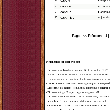
57.
capote
f. large c
58.
caprice
m. capric
59.
capsule
f. capsul
60.
captif -ive
adj. and s
Pages:
<< Précédent
|
1
|
Dictionnaires sur dicoperso.com
-
Dictionnaire de l'académie française - Septième édition (1877)
-
Proverbes et dictons
: sélection de proverbes et de dictons clas
-
Les mots qui restent
: répertoire de citations françaises, expres
-
Les Munitions du Pacifisme
: Anthologie de plus de 400 pensée
-
Dictionnaire des curieux
: complément pittoresque et original de
-
Dictionnaire Argot-Français
: argot en usage en 1907.
-
Dictionnaire des idées reçues
:
perle d'humour noir, Gustave Fla
-
Mythologie grecque et romaine
: dictionnaire créé à partir du 
-
Glossaire franco-canadien et vocabulaire de locutions vicieuses
-
Dictionnaire Français-Anglais