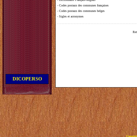
-
Codes postaux des communes françaises
-
Codes postaux des communes belges
-
Sigles et acronymes
Ret
DICOPERSO
Copyrig