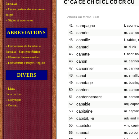
C'
CA
CE
CH
CI
CL
CO
CR
CU
françaises
»
Codes postaux des communes
belges
choisir un terme: 660
»
Sigles et acronymes
41.
campagne
f. country
ABRÉVIATIONS
42.
camée
m. cameo
43.
canaille
f. rabble, r
»
Dictionnaire de l'académie
44.
canard
m. duck.
française - Septième édition
45.
canette
f. beer-bot
»
Glossaire franco-canadien
46.
canon
m. cannon
»
Dictionnaire Français-Anglais
47.
canonnier
m. cannon
DIVERS
48.
canot
m. small b
49.
canotage
m. boatin
»
Liens
50.
canton
m. canton
Faire un lien
51.
cantonnement
m. canton
»
Copyright
52.
capable
adj. capab
»
Contact
53.
capitaine
m. captai
54.
capital, -e
adj. and m.
55.
capituler
v. to capi
56.
caporal
m. corpor