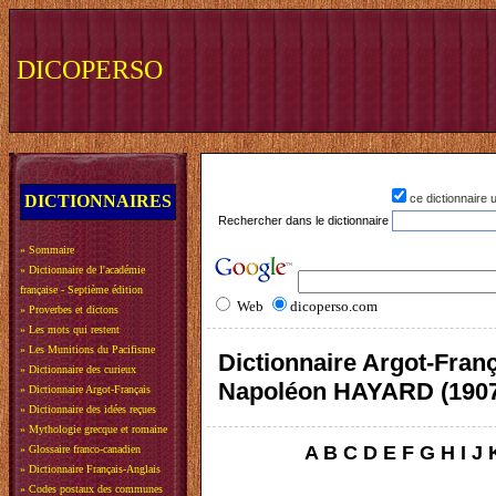
DICOPERSO
DICTIONNAIRES
ce dictionnaire
Rechercher dans le dictionnaire
»
Sommaire
»
Dictionnaire de l'académie
française - Septième édition
Web
dicoperso.com
»
Proverbes et dictons
»
Les mots qui restent
»
Les Munitions du Pacifisme
Dictionnaire Argot-Franç
»
Dictionnaire des curieux
Napoléon HAYARD (190
»
Dictionnaire Argot-Français
»
Dictionnaire des idées reçues
»
Mythologie grecque et romaine
A
B
C
D
E
F
G
H
I
J
»
Glossaire franco-canadien
»
Dictionnaire Français-Anglais
»
Codes postaux des communes