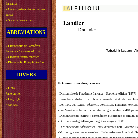
françaises
LA
LE
LI
LO
LU
»
Codes postaux des communes
belges
»
Sigles et acronymes
Landier
Douanier.
ABRÉVIATIONS
»
Dictionnaire de l'académie
Rafraichir la page
|
Aj
française - Septième édition
»
Glossaire franco-canadien
»
Dictionnaire Français-Anglais
DIVERS
Dictionnaires sur dicoperso.com
»
Liens
Faire un lien
-
Dictionnaire de l'académie française - Septième édition (1877)
»
Copyright
-
Proverbes et dictons
: sélection de proverbes et de dictons clas
»
Contact
-
Les mots qui restent
: répertoire de citations françaises, expres
-
Les Munitions du Pacifisme
: Anthologie de plus de 400 pensée
-
Dictionnaire des curieux
: complément pittoresque et original de
-
Dictionnaire Argot-Français
: argot en usage en 1907.
-
Dictionnaire des idées reçues
:
perle d'humour noir, Gustave Fla
-
Mythologie grecque et romaine
: dictionnaire créé à partir du 
-
Glossaire franco-canadien et vocabulaire de locutions vicieuses