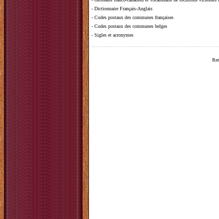
-
Dictionnaire Français-Anglais
-
Codes postaux des communes françaises
-
Codes postaux des communes belges
-
Sigles et acronymes
Ret