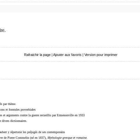
re.
Rafraichir la page
|
Ajouter aux favoris
|
Version pour imprimer
sés par thème.
sions et formules proverbiales
s et arguments contre la guerre recueillis par Ermenonville en 1933
 divers dictionnaires.
ubert y répertorie les préjugés de ses contemporains
livre de Pierre Commelin (né en 1837),
Mythologie grecque et romaine
.