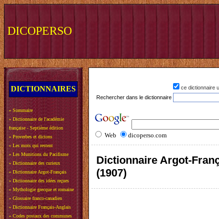
DICOPERSO
DICTIONNAIRES
ce dictionnaire
Rechercher dans le dictionnaire
»
Sommaire
»
Dictionnaire de l'académie
française - Septième édition
Web
dicoperso.com
»
Proverbes et dictons
»
Les mots qui restent
»
Les Munitions du Pacifisme
Dictionnaire Argot-Fra
»
Dictionnaire des curieux
(1907)
»
Dictionnaire Argot-Français
»
Dictionnaire des idées reçues
»
Mythologie grecque et romaine
»
Glossaire franco-canadien
»
Dictionnaire Français-Anglais
»
Codes postaux des communes