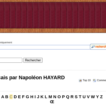
 uniquement
nçais par Napoléon HAYARD
Top 10
Commen
A
B
C
D
E
F
G
H
I
J
K
L
M
N
O
P
Q
R
S
T
U
V
W
Y
Z
Œ