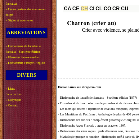
françaises
CA
CE
CH
CI
CL
CO
CR
CU
»
Codes postaux des communes
belges
»
Sigles et acronymes
Charron (crier au)
Crier avec violence, se plaind
ABRÉVIATIONS
»
Dictionnaire de l'académie
française - Septième édition
»
Glossaire franco-canadien
»
Dictionnaire Français-Anglais
DIVERS
Dictionnaires sur dicoperso.com
»
Liens
Faire un lien
-
Dictionnaire de l'académie française - Septième édition (1877)
»
Copyright
-
Proverbes et dictons
: sélection de proverbes et de dictons clas
»
Contact
-
Les mots qui restent
: répertoire de citations françaises, expres
-
Les Munitions du Pacifisme
: Anthologie de plus de 400 pensée
-
Dictionnaire des curieux
: complément pittoresque et original de
-
Dictionnaire Argot-Français
: argot en usage en 1907.
-
Dictionnaire des idées reçues
:
perle d'humour noir, Gustave Fla
-
Mythologie grecque et romaine
: dictionnaire créé à partir du 