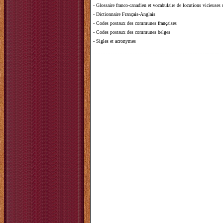
-
Glossaire franco-canadien et vocabulaire de locutions vicieuses
-
Dictionnaire Français-Anglais
-
Codes postaux des communes françaises
-
Codes postaux des communes belges
-
Sigles et acronymes