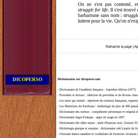
On ne s'est pas contenté, e
struggle for life
. Il s'est trouv
barbarisme sans nom :
struggle
luttent pour la vie. Qu'on n'ex
Rafraichir la page
|
Aj
DICOPERSO
Dictionnaires sur dicoperso.com
-
Dictionnaire de l'académie française - Septième édition (1877)
-
Proverbes et dictons
: sélection de proverbes et de dictons clas
-
Les mots qui restent
: répertoire de citations françaises, expres
-
Les Munitions du Pacifisme
: Anthologie de plus de 400 pensée
-
Dictionnaire des curieux
: complément pittoresque et original de
-
Dictionnaire Argot-Français
: argot en usage en 1907.
-
Dictionnaire des idées reçues
:
perle d'humour noir, Gustave Fla
-
Mythologie grecque et romaine
: dictionnaire créé à partir du 
-
Glossaire franco-canadien et vocabulaire de locutions vicieuses