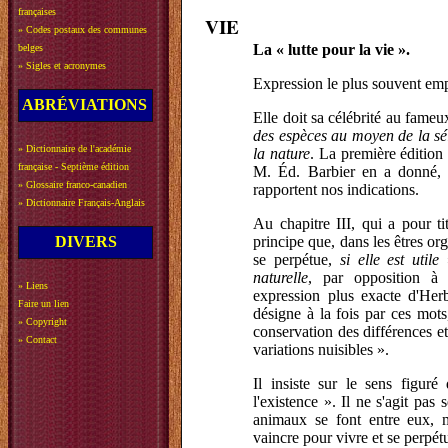
françaises
VIE
»
Codes postaux des communes
La « lutte pour la vie ».
belges
»
Sigles et acronymes
Expression le plus souvent em
ABRÉVIATIONS
Elle doit sa célébrité au fam
des espèces au moyen de la sél
»
Dictionnaire de l'académie
la nature
. La première édition
française - Septième édition
M. Éd. Barbier en a donné, e
»
Glossaire franco-canadien
rapportent nos indications.
»
Dictionnaire Français-Anglais
Au chapitre III, qui a pour ti
DIVERS
principe que, dans les êtres orga
se perpétue,
si elle est utile
»
naturelle
, par opposition à l
»
Liens
expression plus exacte d'Herb
Faire un lien
désigne à la fois par ces mots
»
Copyright
conservation des différences et 
»
Contact
variations nuisibles ».
Il insiste sur le sens figuré
l'existence ». Il ne s'agit pas
animaux se font entre eux, ma
vaincre pour vivre et se perpétu