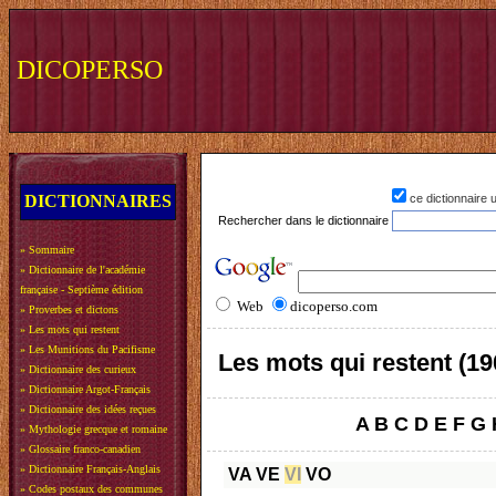
DICOPERSO
DICTIONNAIRES
ce dictionnaire
Rechercher dans le dictionnaire
»
Sommaire
»
Dictionnaire de l'académie
française - Septième édition
Web
dicoperso.com
»
Proverbes et dictons
»
Les mots qui restent
»
Les Munitions du Pacifisme
Les mots qui restent (19
»
Dictionnaire des curieux
»
Dictionnaire Argot-Français
»
Dictionnaire des idées reçues
A
B
C
D
E
F
G
»
Mythologie grecque et romaine
»
Glossaire franco-canadien
»
Dictionnaire Français-Anglais
VA
VE
VI
VO
»
Codes postaux des communes