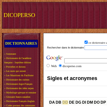
DICOPERSO
DICTIONNAIRES
ce dictionnaire
Rechercher dans le dictionnaire
»
Sommaire
»
Dictionnaire de l'académie
française - Septième édition
Web
dicoperso.com
»
Proverbes et dictons
»
Les mots qui restent
»
Les Munitions du Pacifisme
Sigles et acronymes
»
Dictionnaire des curieux
»
Dictionnaire Argot-Français
»
Dictionnaire des idées reçues
»
Mythologie grecque et romaine
»
Glossaire franco-canadien
»
Dictionnaire Français-Anglais
DA
DB
DD
DE
DG
DI
DM
DO
DP
»
Codes postaux des communes