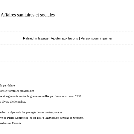
ffaires sanitaires et sociales
Rafraichir la page
|
Ajouter aux favoris
|
Version pour imprimer
sés par thème.
sions et formules proverbiales
s et arguments contre la guerre recueillis par Ermenonville en 1933
 divers dictionnaires.
ubert y répertorie les préjugés de ses contemporains
livre de Pierre Commelin (né en 1837),
Mythologie grecque et romaine
.
 usitées au Canada