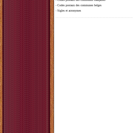
-
Codes postaux des communes belges
-
Sigles et acronymes