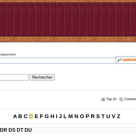
 uniquement
Top 10
Commen
A
B
C
D
E
F
G
H
I
J
L
M
N
O
P
R
S
T
U
V
Z
DR
DS
DT
DU