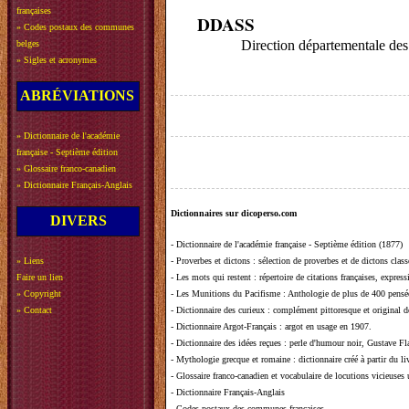
françaises
DDASS
»
Codes postaux des communes
Direction départementale des A
belges
»
Sigles et acronymes
ABRÉVIATIONS
»
Dictionnaire de l'académie
française - Septième édition
»
Glossaire franco-canadien
»
Dictionnaire Français-Anglais
Dictionnaires sur dicoperso.com
DIVERS
-
Dictionnaire de l'académie française - Septième édition (1877)
»
Liens
-
Proverbes et dictons
: sélection de proverbes et de dictons clas
Faire un lien
-
Les mots qui restent
: répertoire de citations françaises, expres
»
Copyright
-
Les Munitions du Pacifisme
: Anthologie de plus de 400 pensée
»
Contact
-
Dictionnaire des curieux
: complément pittoresque et original de
-
Dictionnaire Argot-Français
: argot en usage en 1907.
-
Dictionnaire des idées reçues
:
perle d'humour noir, Gustave Fla
-
Mythologie grecque et romaine
: dictionnaire créé à partir du 
-
Glossaire franco-canadien et vocabulaire de locutions vicieuses
-
Dictionnaire Français-Anglais
-
Codes postaux des communes françaises