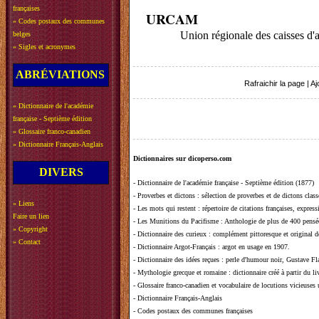
françaises
URCAM
»
Codes postaux des communes
Union régionale des caisses d'
belges
»
Sigles et acronymes
ABRÉVIATIONS
Rafraichir la page
|
Aj
»
Dictionnaire de l'académie
française - Septième édition
»
Glossaire franco-canadien
»
Dictionnaire Français-Anglais
Dictionnaires sur dicoperso.com
DIVERS
-
Dictionnaire de l'académie française - Septième édition (1877)
-
Proverbes et dictons
: sélection de proverbes et de dictons clas
»
Liens
-
Les mots qui restent
: répertoire de citations françaises, expres
Faire un lien
-
Les Munitions du Pacifisme
: Anthologie de plus de 400 pensée
»
Copyright
-
Dictionnaire des curieux
: complément pittoresque et original de
»
Contact
-
Dictionnaire Argot-Français
: argot en usage en 1907.
-
Dictionnaire des idées reçues
:
perle d'humour noir, Gustave Fla
-
Mythologie grecque et romaine
: dictionnaire créé à partir du 
-
Glossaire franco-canadien et vocabulaire de locutions vicieuses
-
Dictionnaire Français-Anglais
-
Codes postaux des communes françaises