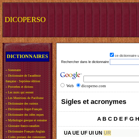
DICOPERSO
DICTIONNAIRES
ce dictionnaire
Rechercher dans le dictionnaire
»
Sommaire
»
Dictionnaire de l'académie
française - Septième édition
Web
dicoperso.com
»
Proverbes et dictons
»
Les mots qui restent
»
Les Munitions du Pacifisme
Sigles et acronymes
»
Dictionnaire des curieux
»
Dictionnaire Argot-Français
»
Dictionnaire des idées reçues
A
B
C
D
E
F
G
»
Mythologie grecque et romaine
»
Glossaire franco-canadien
»
Dictionnaire Français-Anglais
UA
UE
UF
UI
UN
UR
»
Codes postaux des communes