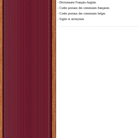
-
Dictionnaire Français-Anglais
-
Codes postaux des communes françaises
-
Codes postaux des communes belges
-
Sigles et acronymes