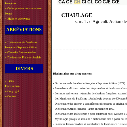
CA
CE
CH
CI
CL
CO
CÆ
CŒ
françaises
»
Codes postaux des communes
CHAULAGE
belges
»
Sigles et acronymes
s. m. T. d'Agricult. Action de
ABRÉVIATIONS
»
Dictionnaire de l'académie
française - Septième édition
»
Glossaire franco-canadien
»
Dictionnaire Français-Anglais
DIVERS
Dictionnaires sur dicoperso.com
»
Liens
-
Dictionnaire de l'académie française - Septième édition (1877)
Faire un lien
-
Proverbes et dictons
: sélection de proverbes et de dictons clas
»
Copyright
-
Les mots qui restent
: répertoire de citations françaises, expres
»
Contact
-
Les Munitions du Pacifisme
: Anthologie de plus de 400 pensée
-
Dictionnaire des curieux
: complément pittoresque et original de
-
Dictionnaire Argot-Français
: argot en usage en 1907.
-
Dictionnaire des idées reçues
:
perle d'humour noir, Gustave Fla
-
Mythologie grecque et romaine
: dictionnaire créé à partir du 
-
Glossaire franco-canadien et vocabulaire de locutions vicieuses