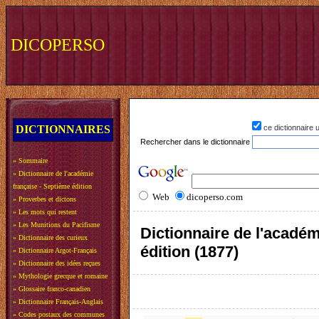
DICOPERSO
DICTIONNAIRES
ce dictionnaire
Rechercher dans le dictionnaire
»
Sommaire
»
Dictionnaire de l'académie
française - Septième édition
Web
dicoperso.com
»
Proverbes et dictons
»
Les mots qui restent
»
Les Munitions du Pacifisme
Dictionnaire de l'académ
»
Dictionnaire des curieux
édition (1877)
»
Dictionnaire Argot-Français
»
Dictionnaire des idées reçues
»
Mythologie grecque et romaine
»
Glossaire franco-canadien
»
Dictionnaire Français-Anglais
»
Codes postaux des communes