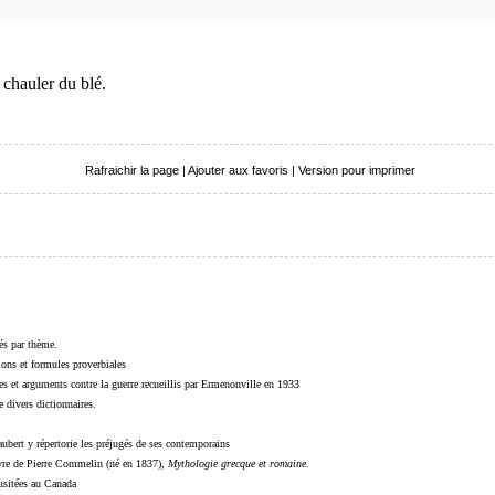
 chauler du blé.
Rafraichir la page
|
Ajouter aux favoris
|
Version pour imprimer
sés par thème.
sions et formules proverbiales
s et arguments contre la guerre recueillis par Ermenonville en 1933
 divers dictionnaires.
ubert y répertorie les préjugés de ses contemporains
livre de Pierre Commelin (né en 1837),
Mythologie grecque et romaine
.
 usitées au Canada