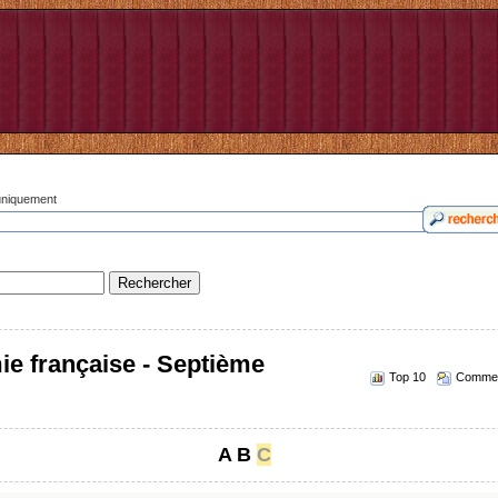
 uniquement
ie française - Septième
Top 10
Commen
A
B
C