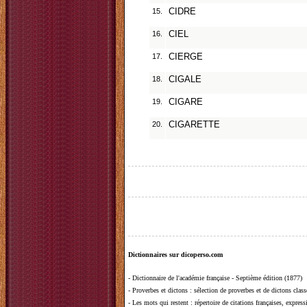
15.
CIDRE
16.
CIEL
17.
CIERGE
18.
CIGALE
19.
CIGARE
20.
CIGARETTE
Dictionnaires sur dicoperso.com
-
Dictionnaire de l'académie française - Septième édition (1877)
-
Proverbes et dictons
: sélection de proverbes et de dictons clas
-
Les mots qui restent
: répertoire de citations françaises, expres