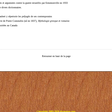
s et arguments contre la guerre recueillis par Ermenonville en 1933
 divers dictionnaires.
ubert y répertorie les préjugés de ses contemporains
livre de Pierre Commelin (né en 1837),
Mythologie grecque et romaine
.
 usitées au Canada
Retourner en haut de la page
Copyright 2003-2026 dicoperso.com