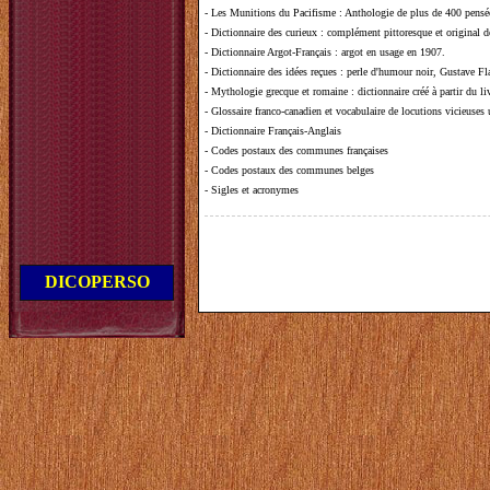
-
Les Munitions du Pacifisme
: Anthologie de plus de 400 pensée
-
Dictionnaire des curieux
: complément pittoresque et original de
-
Dictionnaire Argot-Français
: argot en usage en 1907.
-
Dictionnaire des idées reçues
:
perle d'humour noir, Gustave Fla
-
Mythologie grecque et romaine
: dictionnaire créé à partir du 
-
Glossaire franco-canadien et vocabulaire de locutions vicieuses
-
Dictionnaire Français-Anglais
-
Codes postaux des communes françaises
-
Codes postaux des communes belges
-
Sigles et acronymes
DICOPERSO