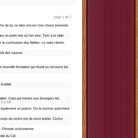
page 1 de 7
proche de lui, ou bien encore Une chose présente.
eu un point noir où l'on vise. Tirer à la cible.
r la communion des fidèles. Le saint ciboire.
goût des sauces.
e nouvelle formation qui réunit ou recouvre les
la plaie.
lien. Celui qui montre aux étrangers les
…
0,3 KB
 est également un poison. On la nomme autrement
e corps du cicéro est de onze points. Cicéro
en. Période cicéronienne.
édie du Cid.