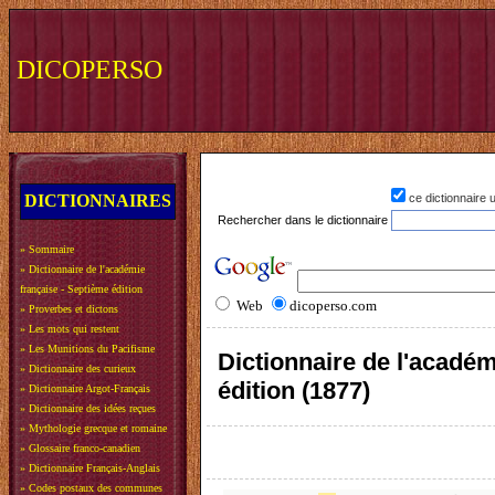
DICOPERSO
DICTIONNAIRES
ce dictionnaire
Rechercher dans le dictionnaire
»
Sommaire
»
Dictionnaire de l'académie
française - Septième édition
Web
dicoperso.com
»
Proverbes et dictons
»
Les mots qui restent
»
Les Munitions du Pacifisme
Dictionnaire de l'académ
»
Dictionnaire des curieux
édition (1877)
»
Dictionnaire Argot-Français
»
Dictionnaire des idées reçues
»
Mythologie grecque et romaine
»
Glossaire franco-canadien
»
Dictionnaire Français-Anglais
»
Codes postaux des communes