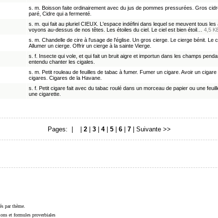
s. m. Boisson faite ordinairement avec du jus de pommes pressurées. Gros cidre.
paré, Cidre qui a fermenté.
s. m. qui fait au pluriel CIEUX. L'espace indéfini dans lequel se meuvent tous le
voyons au-dessus de nos têtes. Les étoiles du ciel. Le ciel est bien étoil…
4,5 K
s. m. Chandelle de cire à l'usage de l'église. Un gros cierge. Le cierge bénit. Le 
Allumer un cierge. Offrir un cierge à la sainte Vierge.
s. f. Insecte qui vole, et qui fait un bruit aigre et importun dans les champs pendant
entendu chanter les cigales.
s. m. Petit rouleau de feuilles de tabac à fumer. Fumer un cigare. Avoir un cigar
cigares. Cigares de la Havane.
s. f. Petit cigare fait avec du tabac roulé dans un morceau de papier ou une feu
une cigarette.
Pages: |
1
|
2
|
3
|
4
|
5
|
6
|
7
|
Suivante >>
sés par thème.
sions et formules proverbiales