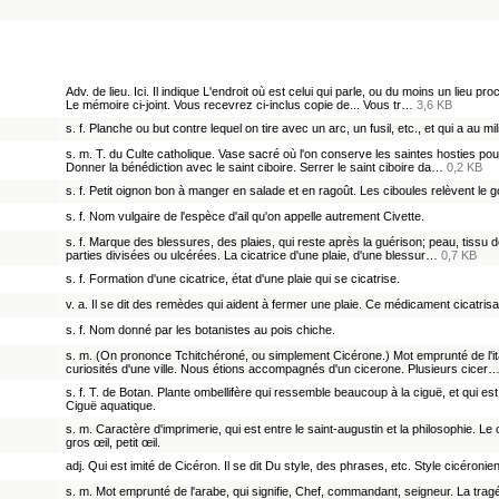
Adv. de lieu. Ici. Il indique L'endroit où est celui qui parle, ou du moins un lieu 
Le mémoire ci-joint. Vous recevrez ci-inclus copie de... Vous tr…
3,6 KB
s. f. Planche ou but contre lequel on tire avec un arc, un fusil, etc., et qui a au mili
s. m. T. du Culte catholique. Vase sacré où l'on conserve les saintes hosties pou
Donner la bénédiction avec le saint ciboire. Serrer le saint ciboire da…
0,2 KB
s. f. Petit oignon bon à manger en salade et en ragoût. Les ciboules relèvent le 
s. f. Nom vulgaire de l'espèce d'ail qu'on appelle autrement Civette.
s. f. Marque des blessures, des plaies, qui reste après la guérison; peau, tissu d
parties divisées ou ulcérées. La cicatrice d'une plaie, d'une blessur…
0,7 KB
s. f. Formation d'une cicatrice, état d'une plaie qui se cicatrise.
v. a. Il se dit des remèdes qui aident à fermer une plaie. Ce médicament cicatrisa 
s. f. Nom donné par les botanistes au pois chiche.
s. m. (On prononce Tchitchéroné, ou simplement Cicérone.) Mot emprunté de l'ita
curiosités d'une ville. Nous étions accompagnés d'un cicerone. Plusieurs cicer
s. f. T. de Botan. Plante ombellifère qui ressemble beaucoup à la ciguë, et qui
Ciguë aquatique.
s. m. Caractère d'imprimerie, qui est entre le saint-augustin et la philosophie. L
gros œil, petit œil.
adj. Qui est imité de Cicéron. Il se dit Du style, des phrases, etc. Style cicéroni
s. m. Mot emprunté de l'arabe, qui signifie, Chef, commandant, seigneur. La trag