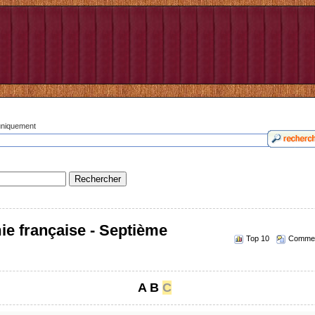
 uniquement
ie française - Septième
Top 10
Commen
A
B
C