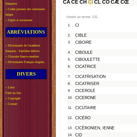
CA
CE
CH
CI
CL
CO
CÆ
CŒ
françaises
»
Codes postaux des communes
belges
choisir un terme: 131
»
Sigles et acronymes
1.
CI
ABRÉVIATIONS
2.
CIBLE
3.
CIBOIRE
»
Dictionnaire de l'académie
française - Septième édition
4.
CIBOULE
»
Glossaire franco-canadien
5.
CIBOULETTE
»
Dictionnaire Français-Anglais
6.
CICATRICE
DIVERS
7.
CICATRISATION
8.
CICATRISER
»
Liens
9.
CICEROLE
Faire un lien
10.
CICERONE
»
Copyright
»
Contact
11.
CICUTAIRE
12.
CICÉRO
13.
CICÉRONIEN, IENNE
14.
CID