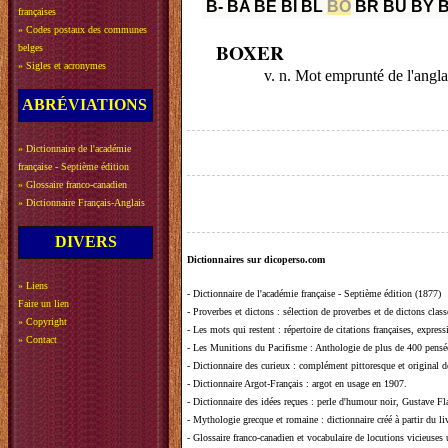
B-
BA
BE
BI
BL
BO
BR
BU
BY
françaises
»
Codes postaux des communes
BOXER
belges
»
Sigles et acronymes
v. n. Mot emprunté de l'angla
ABRÉVIATIONS
»
Dictionnaire de l'académie
française - Septième édition
»
Glossaire franco-canadien
»
Dictionnaire Français-Anglais
DIVERS
Dictionnaires sur dicoperso.com
»
Liens
-
Dictionnaire de l'académie française - Septième édition (1877)
Faire un lien
-
Proverbes et dictons
: sélection de proverbes et de dictons clas
»
Copyright
-
Les mots qui restent
: répertoire de citations françaises, expres
»
Contact
-
Les Munitions du Pacifisme
: Anthologie de plus de 400 pensée
-
Dictionnaire des curieux
: complément pittoresque et original de
-
Dictionnaire Argot-Français
: argot en usage en 1907.
-
Dictionnaire des idées reçues
:
perle d'humour noir, Gustave Fla
-
Mythologie grecque et romaine
: dictionnaire créé à partir du 
-
Glossaire franco-canadien et vocabulaire de locutions vicieuses