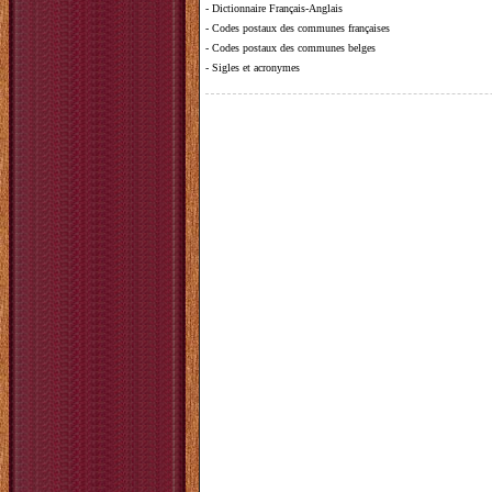
-
Dictionnaire Français-Anglais
-
Codes postaux des communes françaises
-
Codes postaux des communes belges
-
Sigles et acronymes