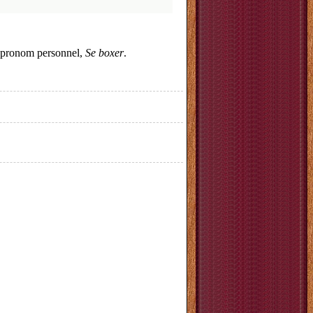
le pronom personnel,
Se boxer
.