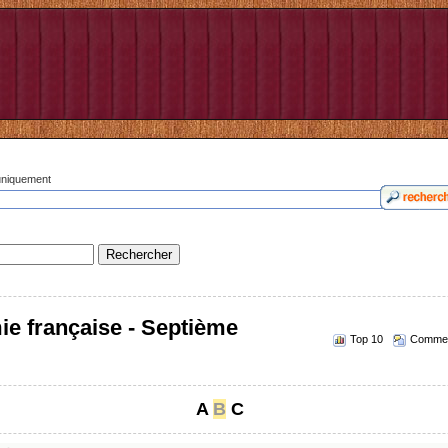
 uniquement
ie française - Septième
Top 10
Commen
A
B
C