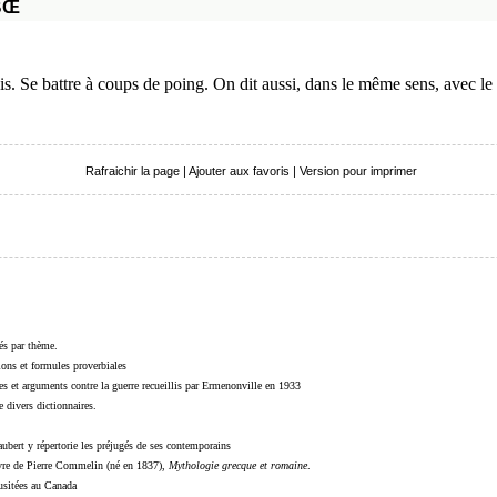
BŒ
is. Se battre à coups de poing. On dit aussi, dans le même sens, avec 
Rafraichir la page
|
Ajouter aux favoris
|
Version pour imprimer
sés par thème.
sions et formules proverbiales
s et arguments contre la guerre recueillis par Ermenonville en 1933
 divers dictionnaires.
ubert y répertorie les préjugés de ses contemporains
livre de Pierre Commelin (né en 1837),
Mythologie grecque et romaine
.
 usitées au Canada