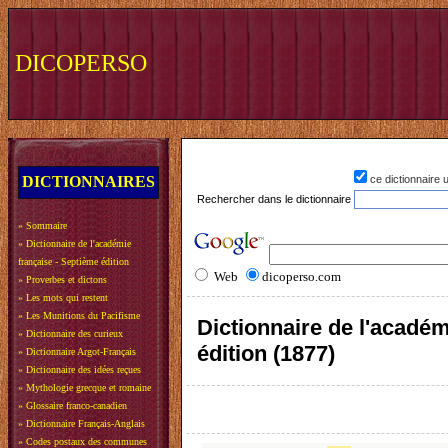
DICOPERSO
DICTIONNAIRES
ce dictionnaire
Rechercher dans le dictionnaire
»
Sommaire
»
Dictionnaire de l'académie
française - Septième édition
Web
dicoperso.com
»
Proverbes et dictons
»
Les mots qui restent
»
Les Munitions du Pacifisme
Dictionnaire de l'académ
»
Dictionnaire des curieux
édition (1877)
»
Dictionnaire Argot-Français
»
Dictionnaire des idées reçues
»
Mythologie grecque et romaine
»
Glossaire franco-canadien
»
Dictionnaire Français-Anglais
»
Codes postaux des communes