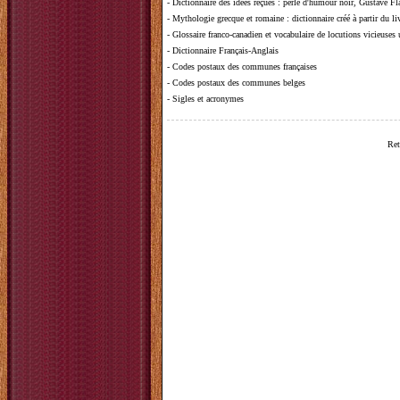
-
Dictionnaire des idées reçues
:
perle d'humour noir, Gustave Fla
-
Mythologie grecque et romaine
: dictionnaire créé à partir du 
-
Glossaire franco-canadien et vocabulaire de locutions vicieuses
-
Dictionnaire Français-Anglais
-
Codes postaux des communes françaises
-
Codes postaux des communes belges
-
Sigles et acronymes
Ret