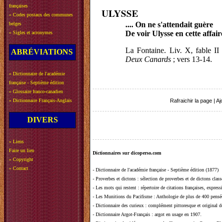
françaises
ULYSSE
»
Codes postaux des communes
.... On ne s'attendait guère
belges
De voir Ulysse en cette affair
»
Sigles et acronymes
La Fontaine. Liv. X, fable II
ABRÉVIATIONS
Deux Canards
; vers 13-14.
»
Dictionnaire de l'académie
française - Septième édition
»
Glossaire franco-canadien
»
Dictionnaire Français-Anglais
Rafraichir la page
|
Aj
DIVERS
»
Liens
Faire un lien
Dictionnaires sur dicoperso.com
»
Copyright
»
Contact
-
Dictionnaire de l'académie française - Septième édition (1877)
-
Proverbes et dictons
: sélection de proverbes et de dictons clas
-
Les mots qui restent
: répertoire de citations françaises, expres
-
Les Munitions du Pacifisme
: Anthologie de plus de 400 pensée
-
Dictionnaire des curieux
: complément pittoresque et original de
-
Dictionnaire Argot-Français
: argot en usage en 1907.