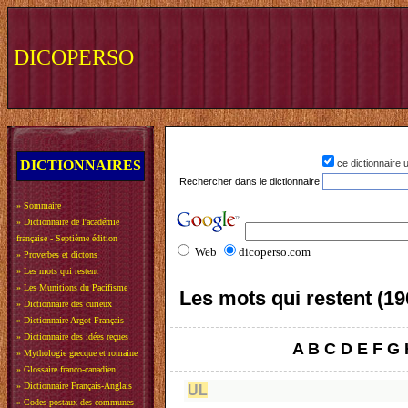
DICOPERSO
DICTIONNAIRES
ce dictionnaire
Rechercher dans le dictionnaire
»
Sommaire
»
Dictionnaire de l'académie
française - Septième édition
Web
dicoperso.com
»
Proverbes et dictons
»
Les mots qui restent
»
Les Munitions du Pacifisme
Les mots qui restent (19
»
Dictionnaire des curieux
»
Dictionnaire Argot-Français
»
Dictionnaire des idées reçues
A
B
C
D
E
F
G
»
Mythologie grecque et romaine
»
Glossaire franco-canadien
»
Dictionnaire Français-Anglais
UL
»
Codes postaux des communes