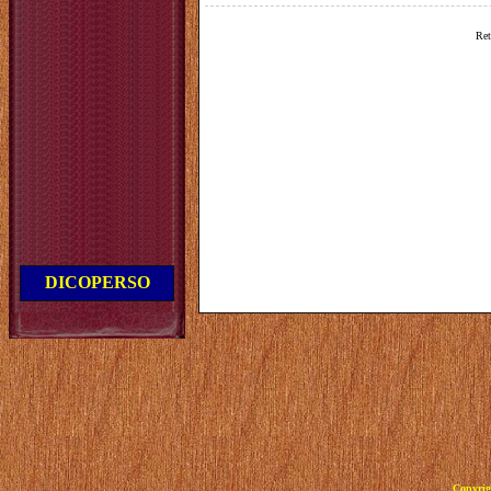
Ret
DICOPERSO
Copyrig