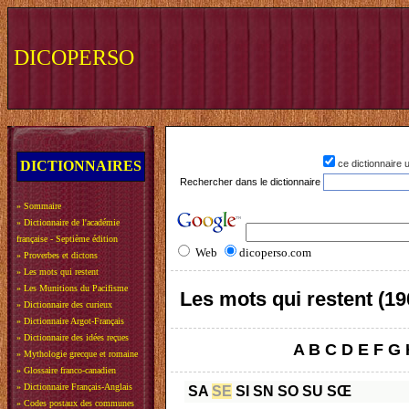
DICOPERSO
DICTIONNAIRES
ce dictionnaire
Rechercher dans le dictionnaire
»
Sommaire
»
Dictionnaire de l'académie
française - Septième édition
Web
dicoperso.com
»
Proverbes et dictons
»
Les mots qui restent
»
Les Munitions du Pacifisme
Les mots qui restent (19
»
Dictionnaire des curieux
»
Dictionnaire Argot-Français
»
Dictionnaire des idées reçues
A
B
C
D
E
F
G
»
Mythologie grecque et romaine
»
Glossaire franco-canadien
»
Dictionnaire Français-Anglais
SA
SE
SI
SN
SO
SU
SŒ
»
Codes postaux des communes