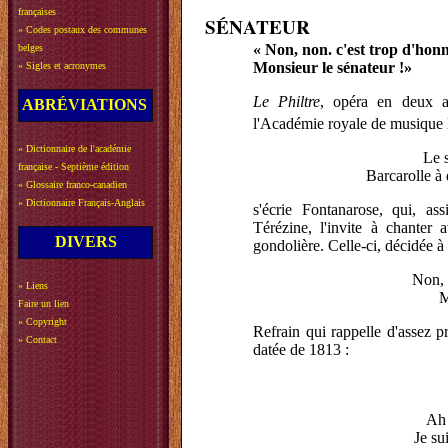
françaises
SÉNATEUR
»
Codes postaux des communes
« Non, non. c'est trop d'hon
belges
Monsieur le sénateur !»
»
Sigles et acronymes
Le Philtre
, opéra en deux a
ABRÉVIATIONS
l'Académie royale de musique le
»
Dictionnaire de l'académie
Le s
française - Septième édition
Barcarolle à
»
Glossaire franco-canadien
»
Dictionnaire Français-Anglais
s'écrie Fontanarose, qui, as
Térézine, l'invite à chanter
DIVERS
gondolière. Celle-ci, décidée à
Non, 
»
Liens
M
Faire un lien
»
Copyright
Refrain qui rappelle d'assez 
»
Contact
datée de 1813 :
Ah 
Je su