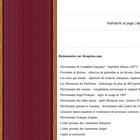
Rafraichir la page
|
Aj
Dictionnaires sur dicoperso.com
-
Dictionnaire de l'académie française - Septième édition (1877)
-
Proverbes et dictons
: sélection de proverbes et de dictons clas
-
Les mots qui restent
: répertoire de citations françaises, expres
-
Les Munitions du Pacifisme
: Anthologie de plus de 400 pensée
-
Dictionnaire des curieux
: complément pittoresque et original de
-
Dictionnaire Argot-Français
: argot en usage en 1907.
-
Dictionnaire des idées reçues
:
perle d'humour noir, Gustave Fla
-
Mythologie grecque et romaine
: dictionnaire créé à partir du 
-
Glossaire franco-canadien et vocabulaire de locutions vicieuses
-
Dictionnaire Français-Anglais
-
Codes postaux des communes françaises
-
Codes postaux des communes belges
-
Sigles et acronymes