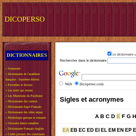
DICOPERSO
DICTIONNAIRES
ce dictionnaire
Rechercher dans le dictionnaire
»
Sommaire
»
Dictionnaire de l'académie
française - Septième édition
Web
dicoperso.com
»
Proverbes et dictons
»
Les mots qui restent
»
Les Munitions du Pacifisme
Sigles et acronymes
»
Dictionnaire des curieux
»
Dictionnaire Argot-Français
»
Dictionnaire des idées reçues
A
B
C
D
E
F
G
»
Mythologie grecque et romaine
»
Glossaire franco-canadien
»
Dictionnaire Français-Anglais
EA
EB
EC
ED
EI
EL
EM
EN
EP
»
Codes postaux des communes