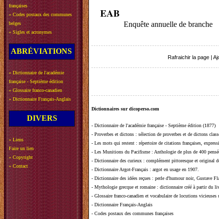
françaises
EAB
»
Codes postaux des communes
Enquête annuelle de branche
belges
»
Sigles et acronymes
ABRÉVIATIONS
Rafraichir la page
|
Aj
»
Dictionnaire de l'académie
française - Septième édition
»
Glossaire franco-canadien
»
Dictionnaire Français-Anglais
Dictionnaires sur dicoperso.com
DIVERS
-
Dictionnaire de l'académie française - Septième édition (1877)
-
Proverbes et dictons
: sélection de proverbes et de dictons clas
»
Liens
-
Les mots qui restent
: répertoire de citations françaises, expres
Faire un lien
-
Les Munitions du Pacifisme
: Anthologie de plus de 400 pensée
»
Copyright
-
Dictionnaire des curieux
: complément pittoresque et original de
»
Contact
-
Dictionnaire Argot-Français
: argot en usage en 1907.
-
Dictionnaire des idées reçues
:
perle d'humour noir, Gustave Fla
-
Mythologie grecque et romaine
: dictionnaire créé à partir du 
-
Glossaire franco-canadien et vocabulaire de locutions vicieuses
-
Dictionnaire Français-Anglais
-
Codes postaux des communes françaises