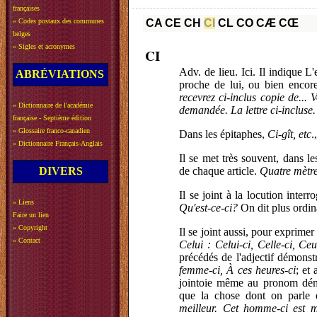
françaises
»
Codes postaux des communes
CA
CE
CH
CI
CL
CO
CÆ
CŒ
belges
»
Sigles et acronymes
CI
Adv. de lieu. Ici. Il indique L
ABRÉVIATIONS
proche de lui, ou bien enco
recevrez ci-inclus copie de...
»
Dictionnaire de l'académie
demandée. La lettre ci-incluse
française - Septième édition
»
Glossaire franco-canadien
Dans les épitaphes,
Ci-gît, etc
.
»
Dictionnaire Français-Anglais
Il se met très souvent, dans l
DIVERS
de chaque article.
Quatre mètres
Il se joint à la locution interr
»
Liens
Qu'est-ce-ci?
On dit plus ordi
Faire un lien
»
Copyright
Il se joint aussi, pour exprim
»
Contact
Celui : Celui-ci, Celle-ci, Ceu
précédés de l'adjectif démonst
femme-ci, À ces heures-ci
; et
jointoie même au pronom démo
que la chose dont on parle 
meilleur. Cet homme-ci est m