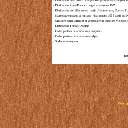
-
Dictionnaire des curieux
: complément pittoresque et original de
-
Dictionnaire Argot-Français
: argot en usage en 1907.
-
Dictionnaire des idées reçues
:
perle d'humour noir, Gustave Fla
-
Mythologie grecque et romaine
: dictionnaire créé à partir du 
-
Glossaire franco-canadien et vocabulaire de locutions vicieuses
-
Dictionnaire Français-Anglais
-
Codes postaux des communes françaises
-
Codes postaux des communes belges
-
Sigles et acronymes
Ret
Copyrig