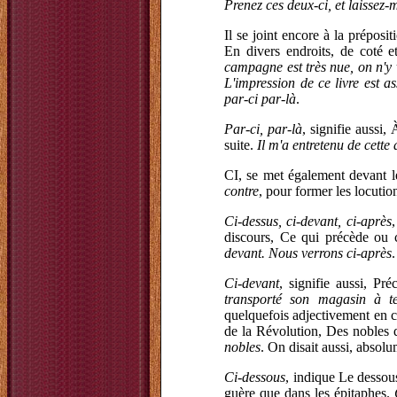
Prenez ces deux-ci, et laissez-
Il se joint encore à la préposi
En divers endroits, de coté e
campagne est très nue, on n'y 
L'impression de ce livre est a
par-ci par-là
.
Par-ci, par-là
, signifie aussi,
suite.
Il m'a entretenu de cette 
CI, se met également devant l
contre
, pour former les locutio
Ci-dessus, ci-devant, ci-après
discours, Ce qui précède ou 
devant. Nous verrons ci-après
.
Ci-devant
, signifie aussi, P
transporté son magasin à te
quelquefois adjectivement en 
de la Révolution, Des nobles qu
nobles
. On disait aussi, absol
Ci-dessous
, indique Le dessous 
guère que dans les épitaphes.