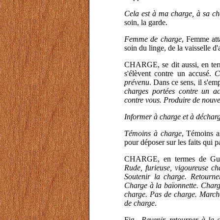
Cela est à ma charge, à sa ch
soin, la garde.
Femme de charge
, Femme att
soin du linge, de la vaisselle d'
CHARGE, se dit aussi, en term
s'élèvent contre un accusé.
C
prévenu
. Dans ce sens, il s'em
charges portées contre un ac
contre vous. Produire de nouve
Informer à charge et à déchar
Témoins à charge
, Témoins as
pour déposer sur les faits qui p
CHARGE, en termes de Guerre
Rude, furieuse, vigoureuse cha
Soutenir la charge. Retourne
Charge à la baïonnette. Charg
charge. Pas de charge. March
de charge
.
Fig.,
Revenir, retourner à la 