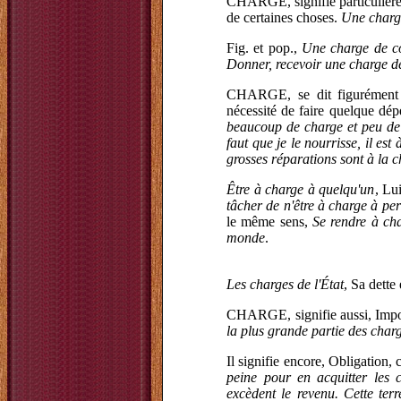
CHARGE, signifie particulière
de certaines choses.
Une charge
Fig. et pop.,
Une charge de c
Donner, recevoir une charge d
CHARGE, se dit figurément 
nécessité de faire quelque dé
beaucoup de charge et peu de b
faut que je le nourrisse, il es
grosses réparations sont à la c
Être à charge à quelqu'un
, Lu
tâcher de n'être à charge à per
le même sens,
Se rendre à cha
monde
.
Les charges de l'État
, Sa dette
CHARGE, signifie aussi, Impo
la plus grande partie des charg
Il signifie encore, Obligation,
peine pour en acquitter les 
excèdent le revenu. Cette terr