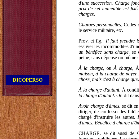
d'une succession. Charge fon
prix de cet immeuble est fix
charges
.
Charges personnelles
, Celles
le service militaire, etc.
Prov. et fig.,
Il faut prendre 
essuyer les incommodités d'une
un bénéfice sans charge
, se 
peine, sans dépense ou même s
À la charge
, ou
À charge
, À
maison, à la charge de payer m
chose, mais c'est à charge que
DICOPERSO
À la charge d'autant
, À condi
la charge d'autant
. On dit dan
Avoir charge d'âmes
, se dit e
diriger, de confesser les fidè
chargé d'instruire les autres.
d'âmes. Bénéfice à charge d'â
CHARGE, se dit aussi de Cer
fonctions publiques.
La charge 