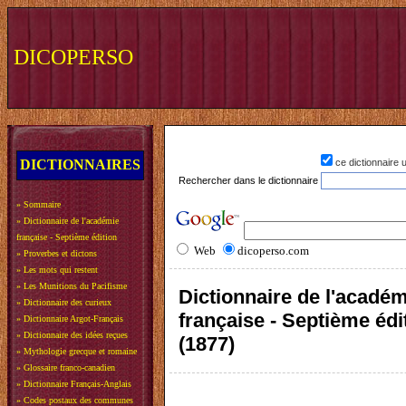
DICOPERSO
DICTIONNAIRES
ce dictionnaire
Rechercher dans le dictionnaire
»
Sommaire
»
Dictionnaire de l'académie
française - Septième édition
Web
dicoperso.com
»
Proverbes et dictons
»
Les mots qui restent
»
Les Munitions du Pacifisme
Dictionnaire de l'acadé
»
Dictionnaire des curieux
française - Septième édi
»
Dictionnaire Argot-Français
»
Dictionnaire des idées reçues
(1877)
»
Mythologie grecque et romaine
»
Glossaire franco-canadien
»
Dictionnaire Français-Anglais
»
Codes postaux des communes