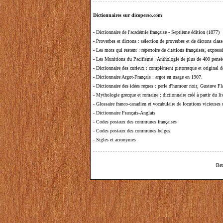
Dictionnaires sur dicoperso.com
-
Dictionnaire de l'académie française - Septième édition (1877)
-
Proverbes et dictons
: sélection de proverbes et de dictons clas
-
Les mots qui restent
: répertoire de citations françaises, expres
-
Les Munitions du Pacifisme
: Anthologie de plus de 400 pensée
-
Dictionnaire des curieux
: complément pittoresque et original de
-
Dictionnaire Argot-Français
: argot en usage en 1907.
-
Dictionnaire des idées reçues
:
perle d'humour noir, Gustave Fla
-
Mythologie grecque et romaine
: dictionnaire créé à partir du 
-
Glossaire franco-canadien et vocabulaire de locutions vicieuses
-
Dictionnaire Français-Anglais
-
Codes postaux des communes françaises
-
Codes postaux des communes belges
-
Sigles et acronymes
Ret