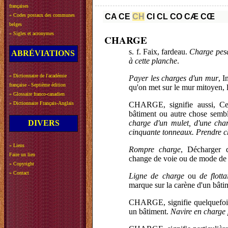
françaises
»
Codes postaux des communes
CA
CE
CH
CI
CL
CO
CÆ
CŒ
belges
»
Sigles et acronymes
CHARGE
s. f. Faix, fardeau.
Charge pesa
ABRÉVIATIONS
à cette planche
.
»
Dictionnaire de l'académie
Payer les charges d'un mur
, I
française - Septième édition
qu'on met sur le mur mitoyen, l
»
Glossaire franco-canadien
»
Dictionnaire Français-Anglais
CHARGE, signifie aussi, Ce
bâtiment ou autre chose semb
DIVERS
charge d'un mulet, d'une char
cinquante tonneaux. Prendre 
»
Liens
Rompre charge
, Décharger 
Faire un lien
change de voie ou de mode de 
»
Copyright
»
Contact
Ligne de charge
ou
de flotta
marque sur la carène d'un bâtim
CHARGE, signifie quelquefois
un bâtiment.
Navire en charge