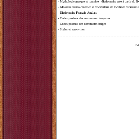
-
Mythologie grecque et romaine
: dictionnaire créé à partir du 
-
Glossaire franco-canadien et vocabulaire de locutions vicieuses
-
Dictionnaire Français-Anglais
-
Codes postaux des communes françaises
-
Codes postaux des communes belges
-
Sigles et acronymes
Ret