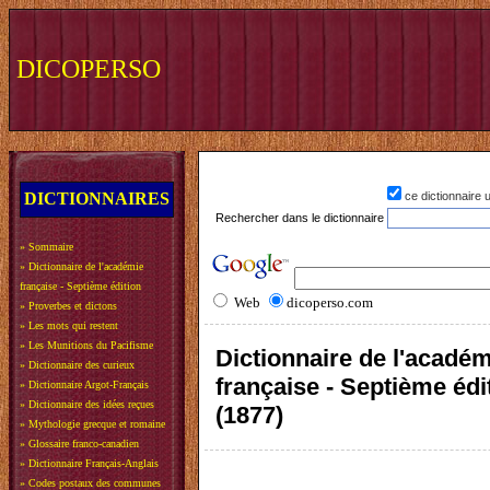
DICOPERSO
DICTIONNAIRES
ce dictionnaire
Rechercher dans le dictionnaire
»
Sommaire
»
Dictionnaire de l'académie
française - Septième édition
Web
dicoperso.com
»
Proverbes et dictons
»
Les mots qui restent
»
Les Munitions du Pacifisme
Dictionnaire de l'acadé
»
Dictionnaire des curieux
française - Septième édi
»
Dictionnaire Argot-Français
»
Dictionnaire des idées reçues
(1877)
»
Mythologie grecque et romaine
»
Glossaire franco-canadien
»
Dictionnaire Français-Anglais
»
Codes postaux des communes