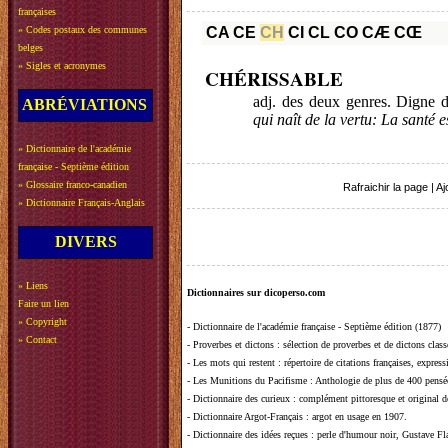
françaises
»
Codes postaux des communes
CA
CE
CH
CI
CL
CO
CÆ
CŒ
belges
»
Sigles et acronymes
CHÉRISSABLE
adj. des deux genres. Digne d
ABRÉVIATIONS
qui naît de la vertu: La santé e
»
Dictionnaire de l'académie
française - Septième édition
»
Glossaire franco-canadien
Rafraichir la page
|
Aj
»
Dictionnaire Français-Anglais
DIVERS
»
Liens
Dictionnaires sur dicoperso.com
Faire un lien
»
Copyright
-
Dictionnaire de l'académie française - Septième édition (1877)
»
Contact
-
Proverbes et dictons
: sélection de proverbes et de dictons clas
-
Les mots qui restent
: répertoire de citations françaises, expres
-
Les Munitions du Pacifisme
: Anthologie de plus de 400 pensée
-
Dictionnaire des curieux
: complément pittoresque et original de
-
Dictionnaire Argot-Français
: argot en usage en 1907.
-
Dictionnaire des idées reçues
:
perle d'humour noir, Gustave Fla