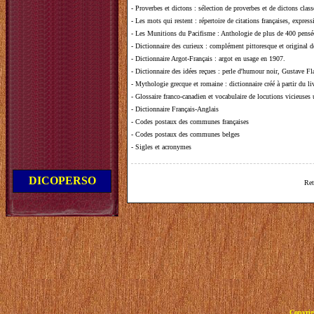
-
Proverbes et dictons
: sélection de proverbes et de dictons clas
-
Les mots qui restent
: répertoire de citations françaises, expres
-
Les Munitions du Pacifisme
: Anthologie de plus de 400 pensée
-
Dictionnaire des curieux
: complément pittoresque et original de
-
Dictionnaire Argot-Français
: argot en usage en 1907.
-
Dictionnaire des idées reçues
:
perle d'humour noir, Gustave Fla
-
Mythologie grecque et romaine
: dictionnaire créé à partir du 
-
Glossaire franco-canadien et vocabulaire de locutions vicieuses
-
Dictionnaire Français-Anglais
-
Codes postaux des communes françaises
-
Codes postaux des communes belges
-
Sigles et acronymes
DICOPERSO
Ret
Copyrig