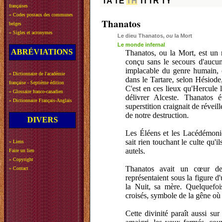
TA
TE
TH
TI
TR
TY
françaises
»
Codes postaux des communes
Thanatos
belges
»
Sigles et acronymes
Le dieu Thanatos,
ou
la Mort
Le monde infernal
ABRÉVIATIONS
Thanatos, ou la Mort, est un 
conçu sans le secours d'aucun
implacable du genre humain, 
»
Dictionnaire de l'académie
dans le Tartare, selon Hésiode,
française - Septième édition
C'est en ces lieux qu'Hercule l
»
Glossaire franco-canadien
délivrer Alceste. Thanatos
»
Dictionnaire Français-Anglais
superstition craignait de réveil
de notre destruction.
DIVERS
Les Éléens et les Lacédémonien
sait rien touchant le culte qu'i
»
Liens
autels.
Faire un lien
»
Copyright
Thanatos avait un cœur de 
»
Contact
représentaient sous la figure d'
la Nuit, sa mère. Quelquefoi
croisés, symbole de la gêne où 
Cette divinité paraît aussi su