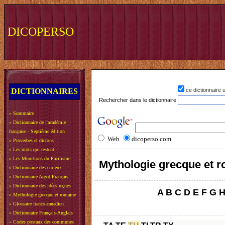
DICOPERSO
DICTIONNAIRES
ce dictionnaire
Rechercher dans le dictionnaire
»
Sommaire
»
Dictionnaire de l'académie
française - Septième édition
Web
dicoperso.com
»
Proverbes et dictons
»
Les mots qui restent
»
Les Munitions du Pacifisme
Mythologie grecque et 
»
Dictionnaire des curieux
»
Dictionnaire Argot-Français
»
Dictionnaire des idées reçues
A
B
C
D
E
F
G
»
Mythologie grecque et romaine
»
Glossaire franco-canadien
»
Dictionnaire Français-Anglais
»
Codes postaux des communes