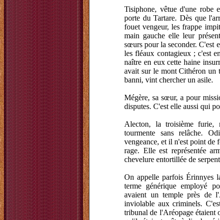
Tisiphone, vêtue d'une robe en
porte du Tartare. Dès que l'ar
fouet vengeur, les frappe impit
main gauche elle leur présent
sœurs pour la seconder. C'est el
les fléaux contagieux ; c'est en
naître en eux cette haine insu
avait sur le mont Cithéron un
banni, vint chercher un asile.
Mégère, sa sœur, a pour missi
disputes. C'est elle aussi qui 
Alecton, la troisième furie,
tourmente sans relâche. Od
vengeance, et il n'est point de 
rage. Elle est représentée ar
chevelure entortillée de serpent
On appelle parfois Érinnyes 
terme générique employé pou
avaient un temple près de l'
inviolable aux criminels. C'e
tribunal de l'Aréopage étaient ob