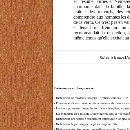
En résumé, Furies et Némèses 
l'harmonie dans la famille, l
crainte des remords, des ch
comprendre aux hommes les do
de la vertu. Ce n'est pas en va
et tenant un frein ou un ai
recommandait la discrétion, 
même temps qu'elle excitait au
Rafraichir la page
|
Aj
Dictionnaires sur dicoperso.com
-
Dictionnaire de l'académie française - Septième édition (1877)
-
Proverbes et dictons
: sélection de proverbes et de dictons clas
-
Les mots qui restent
: répertoire de citations françaises, expres
-
Les Munitions du Pacifisme
: Anthologie de plus de 400 pensée
-
Dictionnaire des curieux
: complément pittoresque et original de
-
Dictionnaire Argot-Français
: argot en usage en 1907.
-
Dictionnaire des idées reçues
:
perle d'humour noir, Gustave Fla