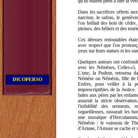
qu'ils étaient prêts à dire la véri
Dans les sacrifices offerts a
narcisse, le safran, le genièvr
l'on brûlait des bois de cèdre
pleines, des béliers et des tourt
Ces déesses redoutables étaien
avec respect que l'on prononçai
yeux sur leurs statues et les sa
Quelques auteurs ont confondu
avec les Némèses, Celles-ci,
L'une, la Pudeur, retourna dan
Némèse ou Némésis, fille de l'
DICOPERSO
Enfers, pour veiller à la p
imprescriptibles de la Justice.
faites aux pères par les enfants
assurait la stricte observatio
l'infidélité des serments, 
orgueilleuses, rassurait les h
une mosaïque d'Herculanum,
Némésis : le vaisseau de Thé
d'Ariane, l'Amour se cache et 