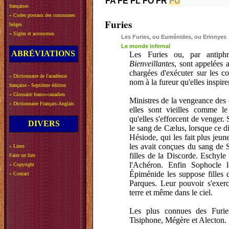
FA
FE
FL
FO
FR
FU
françaises
»
Codes postaux des communes
Furies
belges
»
Sigles et acronymes
Les Furies, ou Euménides, ou Erinnyes
Le monde infernal
ABRÉVIATIONS
Les Furies ou, par antiphr
Bienveillantes
, sont appelées a
chargées d'exécuter sur les co
»
Dictionnaire de l'académie
nom à la fureur qu'elles inspire
française - Septième édition
»
Glossaire franco-canadien
Ministres de la vengeance des d
»
Dictionnaire Français-Anglais
elles sont vieilles comme le
qu'elles s'efforcent de venger. 
DIVERS
le sang de Cælus, lorsque ce di
Hésiode, qui les fait plus jeun
les avait conçues du sang de Sa
»
Liens
filles de la Discorde. Eschyle
Faire un lien
l'Achéron. Enfin Sophocle l
»
Copyright
Épiménide les suppose filles
»
Contact
Parques. Leur pouvoir s'exer
terre et même dans le ciel.
Les plus connues des Furies
Tisiphone, Mégère et Alecton.