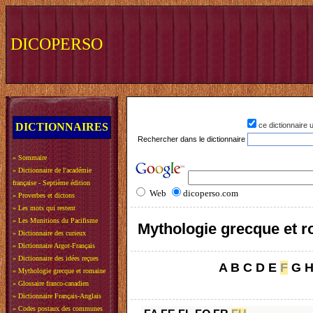
DICOPERSO
DICTIONNAIRES
ce dictionnaire
Rechercher dans le dictionnaire
»
Sommaire
»
Dictionnaire de l'académie
française - Septième édition
Web
dicoperso.com
»
Proverbes et dictons
»
Les mots qui restent
»
Les Munitions du Pacifisme
Mythologie grecque et 
»
Dictionnaire des curieux
»
Dictionnaire Argot-Français
»
Dictionnaire des idées reçues
A
B
C
D
E
F
G
»
Mythologie grecque et romaine
»
Glossaire franco-canadien
»
Dictionnaire Français-Anglais
»
Codes postaux des communes