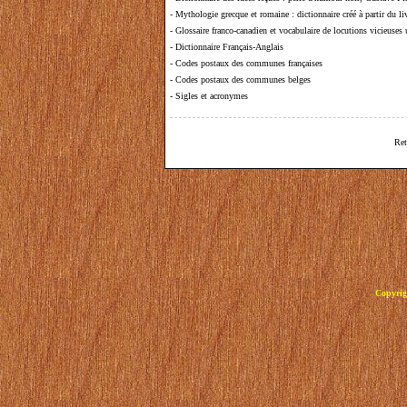
-
Mythologie grecque et romaine
: dictionnaire créé à partir du 
-
Glossaire franco-canadien et vocabulaire de locutions vicieuses
-
Dictionnaire Français-Anglais
-
Codes postaux des communes françaises
-
Codes postaux des communes belges
-
Sigles et acronymes
Ret
Copyrig