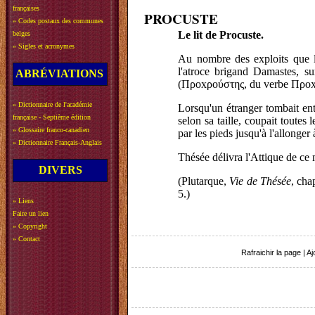
françaises
PROCUSTE
»
Codes postaux des communes
Le lit de Procuste.
belges
»
Sigles et acronymes
Au nombre des exploits que l
l'atroce brigand Damastes, s
ABRÉVIATIONS
(
Προxρούστης
, du verbe
Προ
»
Dictionnaire de l'académie
Lorsqu'un étranger tombait entr
française - Septième édition
selon sa taille, coupait toutes 
»
Glossaire franco-canadien
par les pieds jusqu'à l'allonger 
»
Dictionnaire Français-Anglais
Thésée délivra l'Attique de ce 
DIVERS
(Plutarque,
Vie de Thésée
, cha
5.)
»
Liens
Faire un lien
»
Copyright
»
Contact
Rafraichir la page
|
Aj