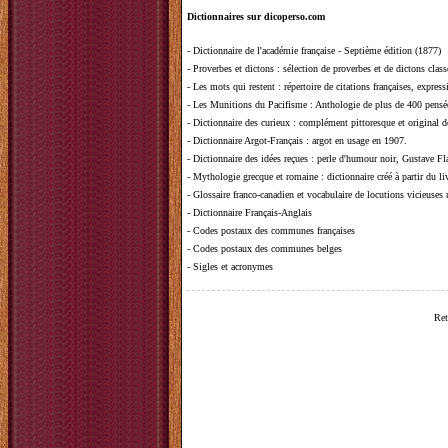
Dictionnaires sur dicoperso.com
-
Dictionnaire de l'académie française - Septième édition (1877)
-
Proverbes et dictons
: sélection de proverbes et de dictons clas
-
Les mots qui restent
: répertoire de citations françaises, expres
-
Les Munitions du Pacifisme
: Anthologie de plus de 400 pensée
-
Dictionnaire des curieux
: complément pittoresque et original de
-
Dictionnaire Argot-Français
: argot en usage en 1907.
-
Dictionnaire des idées reçues
:
perle d'humour noir, Gustave Fla
-
Mythologie grecque et romaine
: dictionnaire créé à partir du 
-
Glossaire franco-canadien et vocabulaire de locutions vicieuses
-
Dictionnaire Français-Anglais
-
Codes postaux des communes françaises
-
Codes postaux des communes belges
-
Sigles et acronymes
Ret