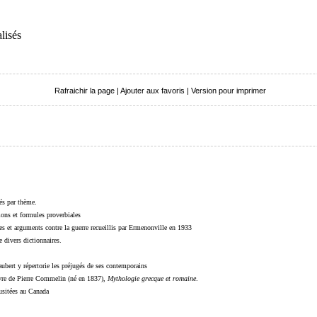
lisés
Rafraichir la page
|
Ajouter aux favoris
|
Version pour imprimer
sés par thème.
sions et formules proverbiales
s et arguments contre la guerre recueillis par Ermenonville en 1933
 divers dictionnaires.
ubert y répertorie les préjugés de ses contemporains
livre de Pierre Commelin (né en 1837),
Mythologie grecque et romaine
.
 usitées au Canada