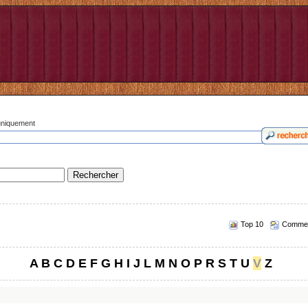
 uniquement
Top 10
Commen
A
B
C
D
E
F
G
H
I
J
L
M
N
O
P
R
S
T
U
V
Z