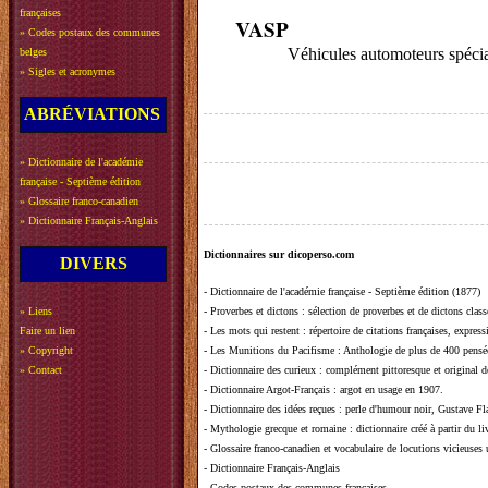
françaises
VASP
»
Codes postaux des communes
Véhicules automoteurs spécia
belges
»
Sigles et acronymes
ABRÉVIATIONS
»
Dictionnaire de l'académie
française - Septième édition
»
Glossaire franco-canadien
»
Dictionnaire Français-Anglais
Dictionnaires sur dicoperso.com
DIVERS
-
Dictionnaire de l'académie française - Septième édition (1877)
»
Liens
-
Proverbes et dictons
: sélection de proverbes et de dictons clas
Faire un lien
-
Les mots qui restent
: répertoire de citations françaises, expres
»
Copyright
-
Les Munitions du Pacifisme
: Anthologie de plus de 400 pensée
»
Contact
-
Dictionnaire des curieux
: complément pittoresque et original de
-
Dictionnaire Argot-Français
: argot en usage en 1907.
-
Dictionnaire des idées reçues
:
perle d'humour noir, Gustave Fla
-
Mythologie grecque et romaine
: dictionnaire créé à partir du 
-
Glossaire franco-canadien et vocabulaire de locutions vicieuses
-
Dictionnaire Français-Anglais
-
Codes postaux des communes françaises