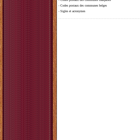
-
Codes postaux des communes belges
-
Sigles et acronymes