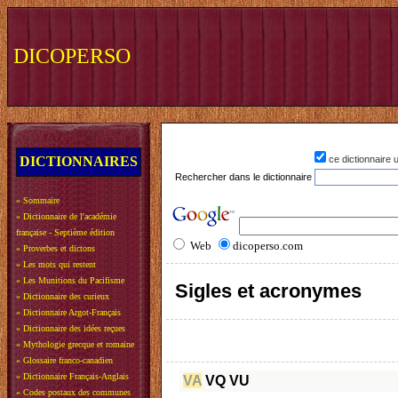
DICOPERSO
DICTIONNAIRES
ce dictionnaire
Rechercher dans le dictionnaire
»
Sommaire
»
Dictionnaire de l'académie
française - Septième édition
Web
dicoperso.com
»
Proverbes et dictons
»
Les mots qui restent
»
Les Munitions du Pacifisme
Sigles et acronymes
»
Dictionnaire des curieux
»
Dictionnaire Argot-Français
»
Dictionnaire des idées reçues
»
Mythologie grecque et romaine
»
Glossaire franco-canadien
»
Dictionnaire Français-Anglais
VA
VQ
VU
»
Codes postaux des communes