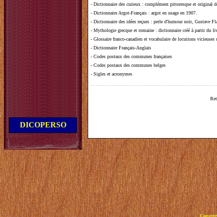
-
Dictionnaire des curieux
: complément pittoresque et original de
-
Dictionnaire Argot-Français
: argot en usage en 1907.
-
Dictionnaire des idées reçues
:
perle d'humour noir, Gustave Fla
-
Mythologie grecque et romaine
: dictionnaire créé à partir du 
-
Glossaire franco-canadien et vocabulaire de locutions vicieuses
-
Dictionnaire Français-Anglais
-
Codes postaux des communes françaises
-
Codes postaux des communes belges
-
Sigles et acronymes
Ret
DICOPERSO
Copyrig