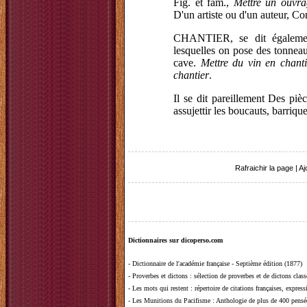
Fig. et fam.,
Mettre un ouvra
D'un artiste ou d'un auteur, C
CHANTIER, se dit égalemen
lesquelles on pose des tonneaux
cave.
Mettre du vin en chantie
chantier
.
Il se dit pareillement Des pièc
assujettir les boucauts, barrique
Rafraichir la page
|
Aj
Dictionnaires sur dicoperso.com
-
Dictionnaire de l'académie française - Septième édition (1877)
-
Proverbes et dictons
: sélection de proverbes et de dictons clas
-
Les mots qui restent
: répertoire de citations françaises, expres
-
Les Munitions du Pacifisme
: Anthologie de plus de 400 pensée