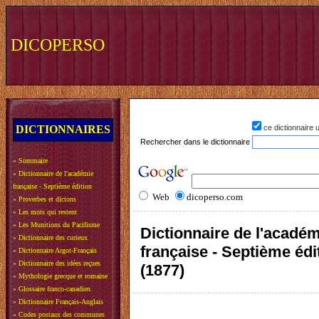
DICOPERSO
DICTIONNAIRES
ce dictionnaire
Rechercher dans le dictionnaire
»
Sommaire
»
Dictionnaire de l'académie
française - Septième édition
Web
dicoperso.com
»
Proverbes et dictons
»
Les mots qui restent
»
Les Munitions du Pacifisme
Dictionnaire de l'acadé
»
Dictionnaire des curieux
française - Septième édi
»
Dictionnaire Argot-Français
»
Dictionnaire des idées reçues
(1877)
»
Mythologie grecque et romaine
»
Glossaire franco-canadien
»
Dictionnaire Français-Anglais
»
Codes postaux des communes