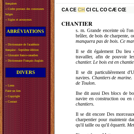
françaises
»
Codes postaux des communes
CA
CE
CH
CI
CL
CO
CÆ
CŒ
belges
»
Sigles et acronymes
CHANTIER
s. m. Grande enceinte où l'on 
ABRÉVIATIONS
brûler, de bois de charpente, 
manquera pas de bois. Ce marc
»
Dictionnaire de l'académie
française - Septième édition
Il se dit également Du lieu 
»
Glossaire franco-canadien
travailler, afin de pouvoir 
»
Dictionnaire Français-Anglais
chantier. Le bois est en chantie
DIVERS
Il se dit particulièrement d
navires.
Chantiers de marine. 
de Toulon
.
»
Liens
Faire un lien
Ilse dit aussi Des blocs de bo
»
Copyright
navire en construction ou en
»
Contact
chantiers
.
Il se dit encore Des morceau
charpentier pour maintenir dan
qu'il taille ou qu'il équarrit.
Met