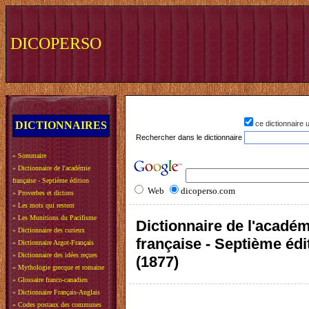
DICOPERSO
DICTIONNAIRES
ce dictionnaire
Rechercher dans le dictionnaire
»
Sommaire
»
Dictionnaire de l'académie
française - Septième édition
Web
dicoperso.com
»
Proverbes et dictons
»
Les mots qui restent
»
Les Munitions du Pacifisme
Dictionnaire de l'acadé
»
Dictionnaire des curieux
française - Septième édi
»
Dictionnaire Argot-Français
»
Dictionnaire des idées reçues
(1877)
»
Mythologie grecque et romaine
»
Glossaire franco-canadien
»
Dictionnaire Français-Anglais
»
Codes postaux des communes