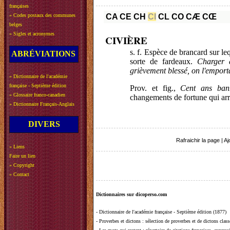
françaises
»
Codes postaux des communes
CA
CE
CH
CI
CL
CO
CÆ
CŒ
belges
»
Sigles et acronymes
CIVIÈRE
s. f. Espèce de brancard sur leq
ABRÉVIATIONS
sorte de fardeaux.
Charger 
grièvement blessé, on l'emport
»
Dictionnaire de l'académie
française - Septième édition
Prov. et fig.,
Cent ans bann
»
Glossaire franco-canadien
changements de fortune qui arri
»
Dictionnaire Français-Anglais
DIVERS
Rafraichir la page
|
Aj
»
Liens
Faire un lien
»
Copyright
»
Contact
Dictionnaires sur dicoperso.com
-
Dictionnaire de l'académie française - Septième édition (1877)
-
Proverbes et dictons
: sélection de proverbes et de dictons clas