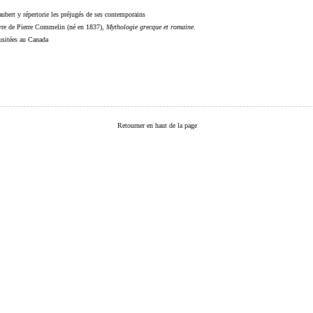
ubert y répertorie les préjugés de ses contemporains
livre de Pierre Commelin (né en 1837),
Mythologie grecque et romaine
.
 usitées au Canada
Retourner en haut de la page