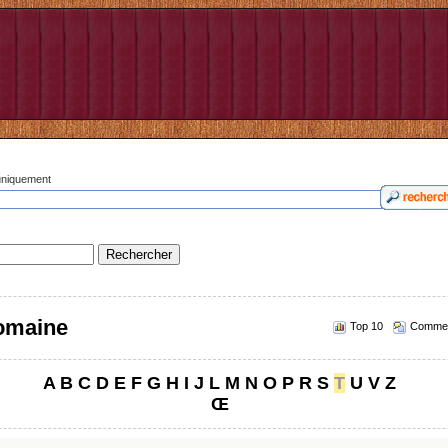
 uniquement
romaine
Top 10
Commen
A
B
C
D
E
F
G
H
I
J
L
M
N
O
P
R
S
T
U
V
Z
Œ