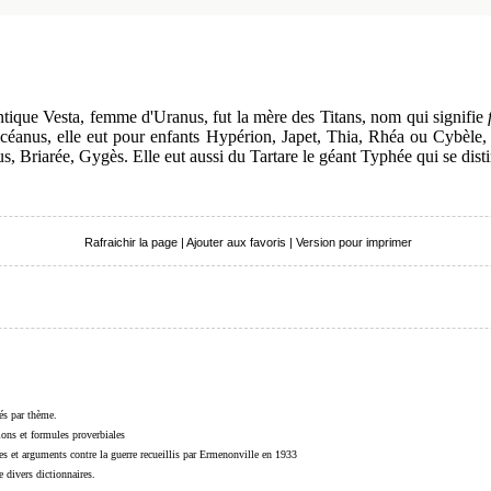
antique Vesta, femme d'Uranus, fut la mère des Titans, nom qui signifie
Océanus, elle eut pour enfants Hypérion, Japet, Thia, Rhéa ou Cybèl
s, Briarée, Gygès. Elle eut aussi du Tartare le géant Typhée qui se disti
Rafraichir la page
|
Ajouter aux favoris
|
Version pour imprimer
sés par thème.
sions et formules proverbiales
s et arguments contre la guerre recueillis par Ermenonville en 1933
 divers dictionnaires.