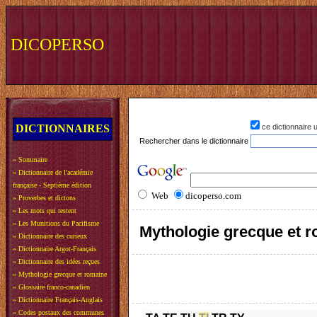
DICOPERSO
DICTIONNAIRES
ce dictionnaire
Rechercher dans le dictionnaire
»
Sommaire
»
Dictionnaire de l'académie
française - Septième édition
Web
dicoperso.com
»
Proverbes et dictons
»
Les mots qui restent
»
Les Munitions du Pacifisme
Mythologie grecque et 
»
Dictionnaire des curieux
»
Dictionnaire Argot-Français
»
Dictionnaire des idées reçues
»
Mythologie grecque et romaine
»
Glossaire franco-canadien
»
Dictionnaire Français-Anglais
»
Codes postaux des communes