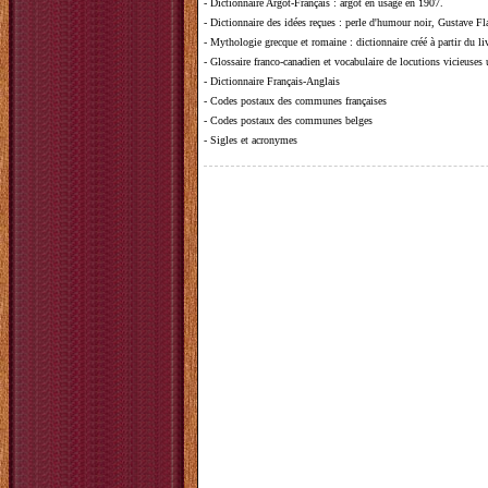
-
Dictionnaire Argot-Français
: argot en usage en 1907.
-
Dictionnaire des idées reçues
:
perle d'humour noir, Gustave Fla
-
Mythologie grecque et romaine
: dictionnaire créé à partir du 
-
Glossaire franco-canadien et vocabulaire de locutions vicieuses
-
Dictionnaire Français-Anglais
-
Codes postaux des communes françaises
-
Codes postaux des communes belges
-
Sigles et acronymes