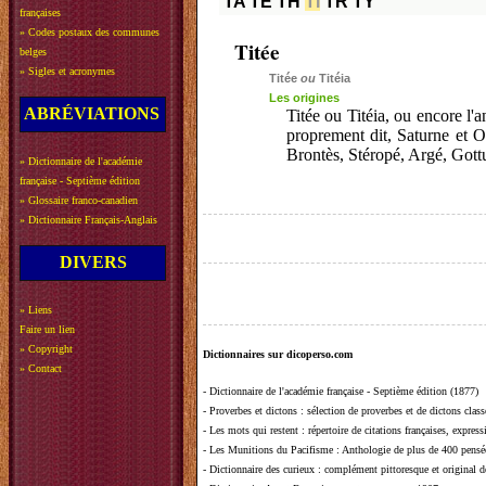
TA
TE
TH
TI
TR
TY
françaises
»
Codes postaux des communes
Titée
belges
»
Sigles et acronymes
Titée
ou
Titéia
Les origines
ABRÉVIATIONS
Titée ou Titéia, ou encore l'
proprement dit, Saturne et 
Brontès, Stéropé, Argé, Gottu
»
Dictionnaire de l'académie
française - Septième édition
»
Glossaire franco-canadien
»
Dictionnaire Français-Anglais
DIVERS
»
Liens
Faire un lien
»
Copyright
Dictionnaires sur dicoperso.com
»
Contact
-
Dictionnaire de l'académie française - Septième édition (1877)
-
Proverbes et dictons
: sélection de proverbes et de dictons clas
-
Les mots qui restent
: répertoire de citations françaises, expres
-
Les Munitions du Pacifisme
: Anthologie de plus de 400 pensée
-
Dictionnaire des curieux
: complément pittoresque et original de