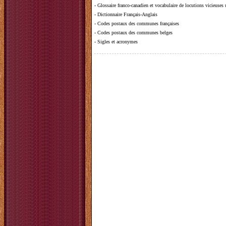
-
Glossaire franco-canadien et vocabulaire de locutions vicieuses
-
Dictionnaire Français-Anglais
-
Codes postaux des communes françaises
-
Codes postaux des communes belges
-
Sigles et acronymes