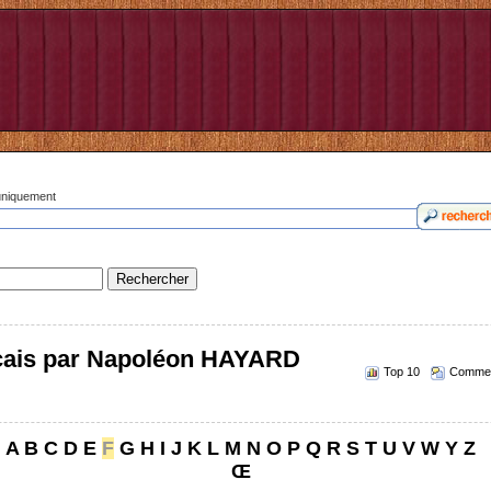
 uniquement
nçais par Napoléon HAYARD
Top 10
Commen
A
B
C
D
E
F
G
H
I
J
K
L
M
N
O
P
Q
R
S
T
U
V
W
Y
Z
Œ