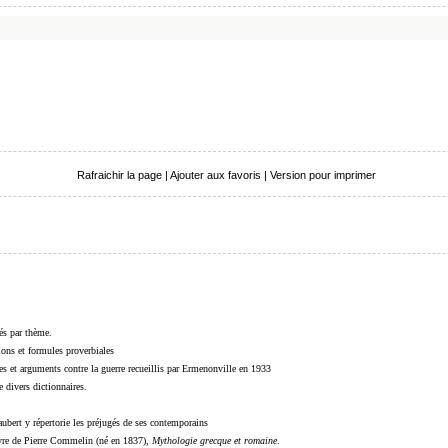
Rafraichir la page
|
Ajouter aux favoris
|
Version pour imprimer
sés par thème.
sions et formules proverbiales
s et arguments contre la guerre recueillis par Ermenonville en 1933
 divers dictionnaires.
ubert y répertorie les préjugés de ses contemporains
livre de Pierre Commelin (né en 1837),
Mythologie grecque et romaine
.