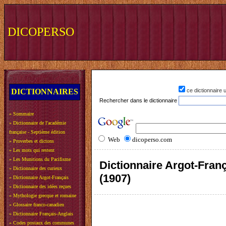
DICOPERSO
DICTIONNAIRES
ce dictionnaire
Rechercher dans le dictionnaire
»
Sommaire
»
Dictionnaire de l'académie
française - Septième édition
Web
dicoperso.com
»
Proverbes et dictons
»
Les mots qui restent
»
Les Munitions du Pacifisme
Dictionnaire Argot-Fra
»
Dictionnaire des curieux
(1907)
»
Dictionnaire Argot-Français
»
Dictionnaire des idées reçues
»
Mythologie grecque et romaine
»
Glossaire franco-canadien
»
Dictionnaire Français-Anglais
»
Codes postaux des communes