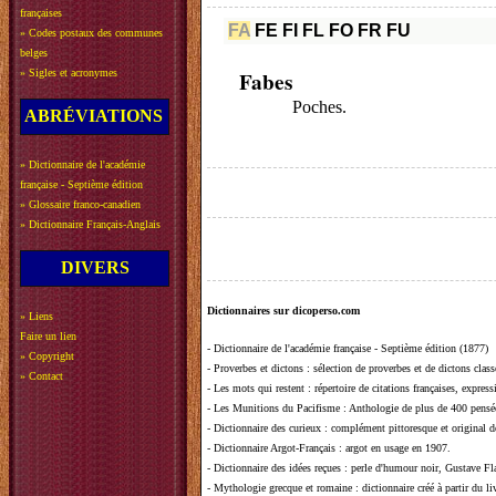
françaises
FA
FE
FI
FL
FO
FR
FU
»
Codes postaux des communes
belges
»
Sigles et acronymes
Fabes
Poches.
ABRÉVIATIONS
»
Dictionnaire de l'académie
française - Septième édition
»
Glossaire franco-canadien
»
Dictionnaire Français-Anglais
DIVERS
Dictionnaires sur dicoperso.com
»
Liens
Faire un lien
-
Dictionnaire de l'académie française - Septième édition (1877)
»
Copyright
-
Proverbes et dictons
: sélection de proverbes et de dictons clas
»
Contact
-
Les mots qui restent
: répertoire de citations françaises, expres
-
Les Munitions du Pacifisme
: Anthologie de plus de 400 pensée
-
Dictionnaire des curieux
: complément pittoresque et original de
-
Dictionnaire Argot-Français
: argot en usage en 1907.
-
Dictionnaire des idées reçues
:
perle d'humour noir, Gustave Fla
-
Mythologie grecque et romaine
: dictionnaire créé à partir du 