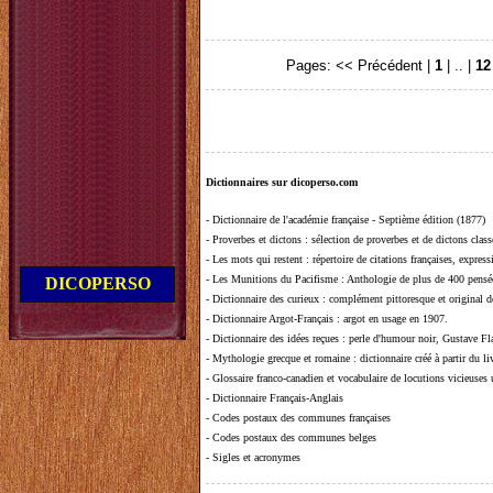
Pages:
<< Précédent
|
1
| .. |
12
Dictionnaires sur dicoperso.com
-
Dictionnaire de l'académie française - Septième édition (1877)
-
Proverbes et dictons
: sélection de proverbes et de dictons clas
-
Les mots qui restent
: répertoire de citations françaises, expres
-
Les Munitions du Pacifisme
: Anthologie de plus de 400 pensée
DICOPERSO
-
Dictionnaire des curieux
: complément pittoresque et original de
-
Dictionnaire Argot-Français
: argot en usage en 1907.
-
Dictionnaire des idées reçues
:
perle d'humour noir, Gustave Fla
-
Mythologie grecque et romaine
: dictionnaire créé à partir du 
-
Glossaire franco-canadien et vocabulaire de locutions vicieuses
-
Dictionnaire Français-Anglais
-
Codes postaux des communes françaises
-
Codes postaux des communes belges
-
Sigles et acronymes