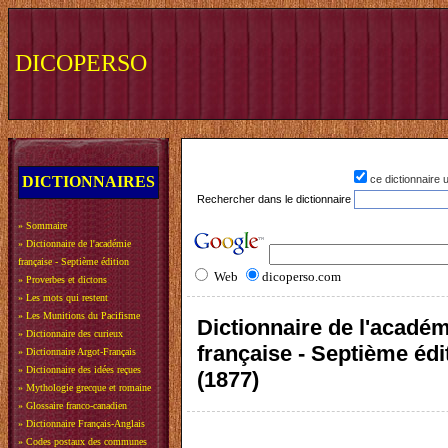
DICOPERSO
DICTIONNAIRES
ce dictionnaire
Rechercher dans le dictionnaire
»
Sommaire
»
Dictionnaire de l'académie
française - Septième édition
Web
dicoperso.com
»
Proverbes et dictons
»
Les mots qui restent
»
Les Munitions du Pacifisme
Dictionnaire de l'acadé
»
Dictionnaire des curieux
française - Septième édi
»
Dictionnaire Argot-Français
»
Dictionnaire des idées reçues
(1877)
»
Mythologie grecque et romaine
»
Glossaire franco-canadien
»
Dictionnaire Français-Anglais
»
Codes postaux des communes