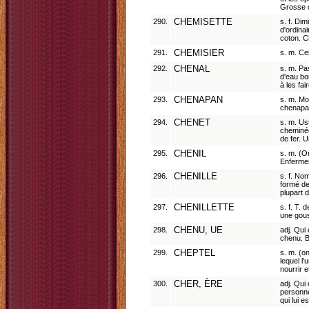
Grosse 
290.
CHEMISETTE
s. f. Di
d'ordina
coton. Ch
291.
CHEMISIER
s. m. Ce
292.
CHENAL
s. m. Pa
d'eau bo
à les fa
293.
CHENAPAN
s. m. Mot
chenapan
294.
CHENET
s. m. Us
cheminée
de fer. 
295.
CHENIL
s. m. (O
Enfermer
296.
CHENILLE
s. f. No
formé de
plupart d
297.
CHENILLETTE
s. f. T.
une gous
298.
CHENU, UE
adj. Qui
chenu. B
299.
CHEPTEL
s. m. (o
lequel l'
nourrir 
300.
CHER, ÈRE
adj. Qui
personne
qui lui 