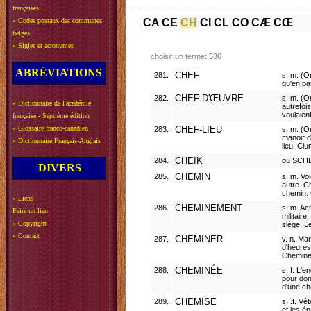
françaises
»
Codes postaux des communes
CA
CE
CH
CI
CL
CO
CÆ
CŒ
belges
»
Sigles et acronymes
choisir un terme: 536
ABRÉVIATIONS
281.
CHEF
s. m. (O
qu'en pa
282.
CHEF-D'ŒUVRE
s. m. (O
»
Dictionnaire de l'académie
autrefoi
voulaien
française - Septième édition
»
Glossaire franco-canadien
283.
CHEF-LIEU
s. m. (On
manoir d
»
Dictionnaire Français-Anglais
lieu. Clu
284.
CHEIK
ou SCHEI
DIVERS
285.
CHEMIN
s. m. Vo
autre. C
chemin. 
»
Liens
286.
CHEMINEMENT
s. m. Ac
Faire un lien
militaire
»
Copyright
siège. L
»
Contact
287.
CHEMINER
v. n. Mar
d'heures
Chemine
288.
CHEMINÉE
s. f. L'e
pour don
d'une c
289.
CHEMISE
s. .f. Vê
et les é