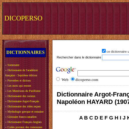
DICOPERSO
DICTIONNAIRES
ce dictionnaire
Rechercher dans le dictionnaire
»
Sommaire
»
Dictionnaire de l'académie
française - Septième édition
Web
dicoperso.com
»
Proverbes et dictons
»
Les mots qui restent
»
Les Munitions du Pacifisme
Dictionnaire Argot-Franç
»
Dictionnaire des curieux
Napoléon HAYARD (190
»
Dictionnaire Argot-Français
»
Dictionnaire des idées reçues
»
Mythologie grecque et romaine
A
B
C
D
E
F
G
H
I
J
»
Glossaire franco-canadien
»
Dictionnaire Français-Anglais
»
Codes postaux des communes