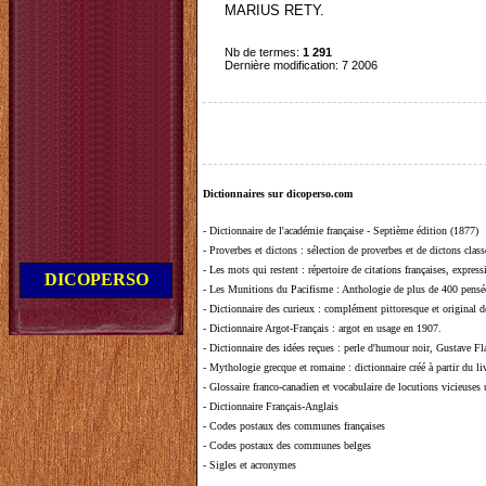
MARIUS RETY.
Nb de termes:
1 291
Dernière modification: 7 2006
Dictionnaires sur dicoperso.com
-
Dictionnaire de l'académie française - Septième édition (1877)
-
Proverbes et dictons
: sélection de proverbes et de dictons clas
-
Les mots qui restent
: répertoire de citations françaises, expres
DICOPERSO
-
Les Munitions du Pacifisme
: Anthologie de plus de 400 pensée
-
Dictionnaire des curieux
: complément pittoresque et original de
-
Dictionnaire Argot-Français
: argot en usage en 1907.
-
Dictionnaire des idées reçues
:
perle d'humour noir, Gustave Fla
-
Mythologie grecque et romaine
: dictionnaire créé à partir du 
-
Glossaire franco-canadien et vocabulaire de locutions vicieuses
-
Dictionnaire Français-Anglais
-
Codes postaux des communes françaises
-
Codes postaux des communes belges
-
Sigles et acronymes