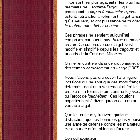
« Ce sont les plus sçavants, les plus hab
marpants de... toutime l'argot.
.. qui
enseignent le
jargon à rouscailer bigorne
,
ostent, retranchent, réforment l'argot ainsi
qu'ils veulent, et ont puissance
de trucher
le toutime sans ficher floutière
... »
Ces phrases ne seraient aujourd'hui
comprises par aucun
dos
,
barbe
ou
mont
en-l'air
. Ce qui prouve que l'argot s'est
modifié et simplifié depuis les
cagouts
et
truands de la Cour des Miracles.
On ne rencontrera dans ce dictionnaire, 
des termes
actuellement en usage
[1907]
Nous n'avons pas cru devoir faire figurer 
locutions qui ne sont que des mots franç
déformés, dont on a seulement altéré le
préfixe et la terminaison, comme le
javan
ou l'argot de
louchébem
. Ces locutions
appartiennent à divers jargons et non au
véritable argot.
Que les curieux y trouvent quelque
distraction, que les honnêtes gens y puis
une arme de défense contre les malfaiteu
c'est tout ce qu'ambitionnait l'auteur.
Son collaborateur :