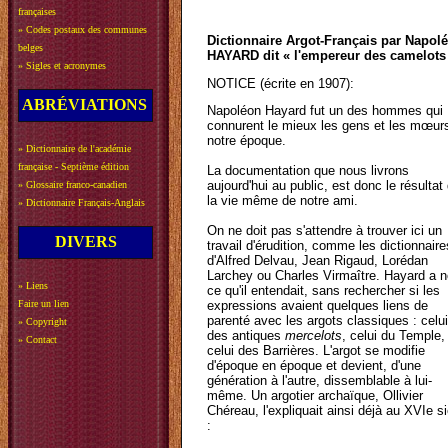
françaises
»
Codes postaux des communes
Dictionnaire Argot-Français par Napol
belges
HAYARD dit « l'empereur des camelots
»
Sigles et acronymes
NOTICE (écrite en 1907):
ABRÉVIATIONS
Napoléon Hayard fut un des hommes qui
connurent le mieux les gens et les mœur
notre époque.
»
Dictionnaire de l'académie
française - Septième édition
La documentation que nous livrons
aujourd'hui au public, est donc le résultat
»
Glossaire franco-canadien
la vie même de notre ami.
»
Dictionnaire Français-Anglais
On ne doit pas s'attendre à trouver ici un
DIVERS
travail d'érudition, comme les dictionnaire
d'Alfred Delvau, Jean Rigaud, Lorédan
Larchey ou Charles Virmaître. Hayard a n
»
Liens
ce qu'il entendait, sans rechercher si les
Faire un lien
expressions avaient quelques liens de
parenté avec les argots classiques : celui
»
Copyright
des antiques
mercelots
, celui du Temple,
»
Contact
celui des Barrières. L'argot se modifie
d'époque en époque et devient, d'une
génération à l'autre, dissemblable à lui-
même. Un argotier archaïque, Ollivier
Chéreau, l'expliquait ainsi déjà au XVIe s
: