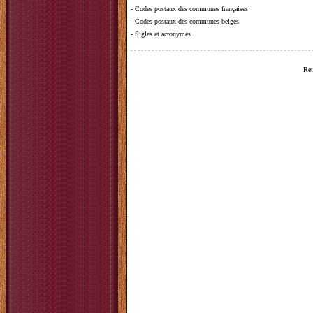
-
Codes postaux des communes françaises
-
Codes postaux des communes belges
-
Sigles et acronymes
Ret