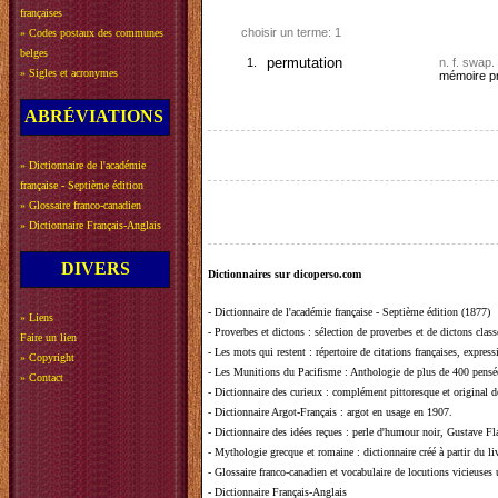
françaises
choisir un terme: 1
»
Codes postaux des communes
belges
1.
permutation
n. f.
swap.
»
Sigles et acronymes
mémoire pr
ABRÉVIATIONS
»
Dictionnaire de l'académie
française - Septième édition
»
Glossaire franco-canadien
»
Dictionnaire Français-Anglais
DIVERS
Dictionnaires sur dicoperso.com
-
Dictionnaire de l'académie française - Septième édition (1877)
»
Liens
-
Proverbes et dictons
: sélection de proverbes et de dictons clas
Faire un lien
-
Les mots qui restent
: répertoire de citations françaises, expres
»
Copyright
-
Les Munitions du Pacifisme
: Anthologie de plus de 400 pensée
»
Contact
-
Dictionnaire des curieux
: complément pittoresque et original de
-
Dictionnaire Argot-Français
: argot en usage en 1907.
-
Dictionnaire des idées reçues
:
perle d'humour noir, Gustave Fla
-
Mythologie grecque et romaine
: dictionnaire créé à partir du 
-
Glossaire franco-canadien et vocabulaire de locutions vicieuses
-
Dictionnaire Français-Anglais