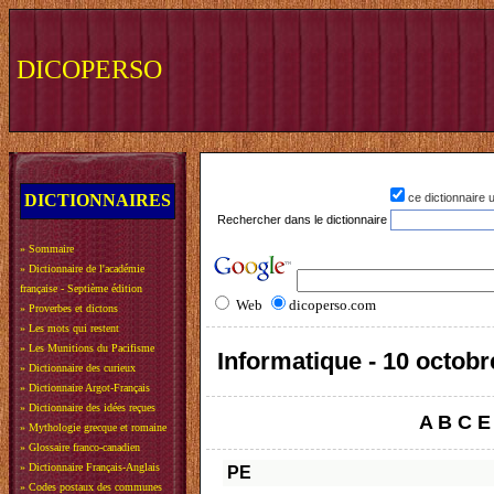
DICOPERSO
DICTIONNAIRES
ce dictionnaire
Rechercher dans le dictionnaire
»
Sommaire
»
Dictionnaire de l'académie
française - Septième édition
Web
dicoperso.com
»
Proverbes et dictons
»
Les mots qui restent
»
Les Munitions du Pacifisme
Informatique - 10 octobr
»
Dictionnaire des curieux
»
Dictionnaire Argot-Français
»
Dictionnaire des idées reçues
A
B
C
E
»
Mythologie grecque et romaine
»
Glossaire franco-canadien
»
Dictionnaire Français-Anglais
PE
»
Codes postaux des communes