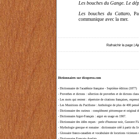
Les bouches du Gange. Le dé
Les bouches du Cattaro
, Pa
communique avec la mer.
Rafraichir la page
|
Aj
Dictionnaires sur dicoperso.com
-
Dictionnaire de l'académie française - Septième édition (1877)
-
Proverbes et dictons
: sélection de proverbes et de dictons clas
-
Les mots qui restent
: répertoire de citations françaises, expres
-
Les Munitions du Pacifisme
: Anthologie de plus de 400 pensée
-
Dictionnaire des curieux
: complément pittoresque et original de
-
Dictionnaire Argot-Français
: argot en usage en 1907.
-
Dictionnaire des idées reçues
:
perle d'humour noir, Gustave Fla
-
Mythologie grecque et romaine
: dictionnaire créé à partir du 
-
Glossaire franco-canadien et vocabulaire de locutions vicieuses
-
Dictionnaire Français-Anglais