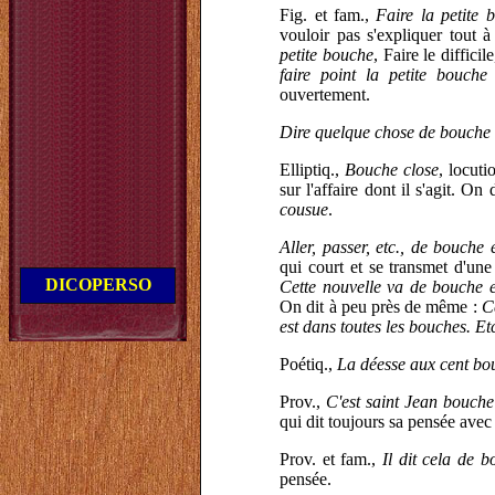
Fig. et fam.,
Faire la petite
vouloir pas s'expliquer tout 
petite bouche
, Faire le diffic
faire point la petite bouch
ouvertement.
Dire quelque chose de bouche
Elliptiq.,
Bouche close
, locuti
sur l'affaire dont il s'agit. O
cousue
.
Aller, passer, etc., de bouche
qui court et se transmet d'un
DICOPERSO
Cette nouvelle va de bouche 
On dit à peu près de même :
C
est dans toutes les bouches. Et
Poétiq.,
La déesse aux cent bo
Prov.,
C'est saint Jean bouche
qui dit toujours sa pensée ave
Prov. et fam.,
Il dit cela de 
pensée.