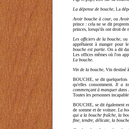
La dépense de bouche
, La dép
Avoir bouche à cour
, ou
Avoi
prince : cela ne se dit propre
princes, lorsqu'ils ont droit de
Les officiers de la bouche
, ou
apprêtaient à manger pour l
bouche est partie
. On a dit d
Les offices mêmes où l'on appr
La bouche
.
Vin de la bouche
, Vin destiné à
BOUCHE, se dit quelquefois D
qu'elles consomment.
Il a t
commençant à manquer dans la p
Toutes les personnes incapable
BOUCHE, se dit également en 
de somme et de voiture.
La bo
qui a la bouche fraîche, la b
fine, tendre, délicate, la bouc