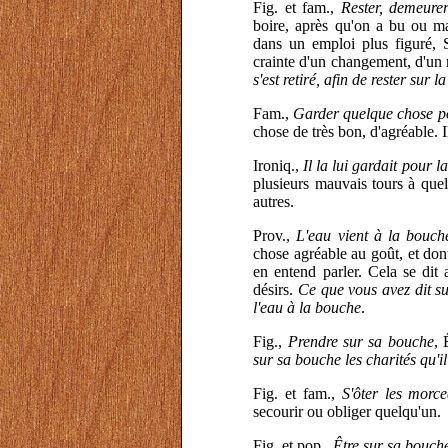
Fig. et fam.,
Rester, demeure
boire, après qu'on a bu ou man
dans un emploi plus figuré, S
crainte d'un changement, d'un
s'est retiré, afin de rester sur
Fam.,
Garder quelque chose p
chose de très bon, d'agréable. I
Ironiq.,
Il la lui gardait pour 
plusieurs mauvais tours à quel
autres.
Prov.,
L'eau vient à la bouche
chose agréable au goût, et dont
en entend parler. Cela se dit 
désirs.
Ce que vous avez dit sur
l'eau à la bouche
.
Fig.,
Prendre sur sa bouche
, 
sur sa bouche les charités qu'il 
Fig. et fam.,
S'ôter les morc
secourir ou obliger quelqu'un.
Fig. et pop.,
Être sur sa bouche