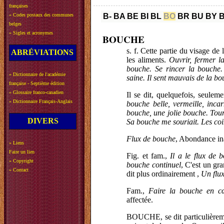
françaises
»
Codes postaux des communes
B-
BA
BE
BI
BL
BO
BR
BU
BY
belges
»
Sigles et acronymes
BOUCHE
s. f. Cette partie du visage de
ABRÉVIATIONS
les aliments.
Ouvrir, fermer la
bouche. Se rincer la bouche
»
Dictionnaire de l'académie
saine. Il sent mauvais de la bo
française - Septième édition
»
Glossaire franco-canadien
Il se dit, quelquefois, seulem
»
Dictionnaire Français-Anglais
bouche belle, vermeille, incar
bouche, une jolie bouche. Tour
DIVERS
Sa bouche me souriait. Les co
Flux de bouche
, Abondance in
»
Liens
Faire un lien
Fig. et fam.,
Il a le flux de 
»
Copyright
bouche continuel
, C'est un gr
»
Contact
dit plus ordinairement ,
Un flux
Fam.,
Faire la bouche en c
affectée.
BOUCHE, se dit particulièrem