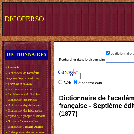
DICOPERSO
DICTIONNAIRES
ce dictionnaire
Rechercher dans le dictionnaire
»
Sommaire
»
Dictionnaire de l'académie
française - Septième édition
Web
dicoperso.com
»
Proverbes et dictons
»
Les mots qui restent
»
Les Munitions du Pacifisme
Dictionnaire de l'acadé
»
Dictionnaire des curieux
française - Septième édi
»
Dictionnaire Argot-Français
»
Dictionnaire des idées reçues
(1877)
»
Mythologie grecque et romaine
»
Glossaire franco-canadien
»
Dictionnaire Français-Anglais
»
Codes postaux des communes