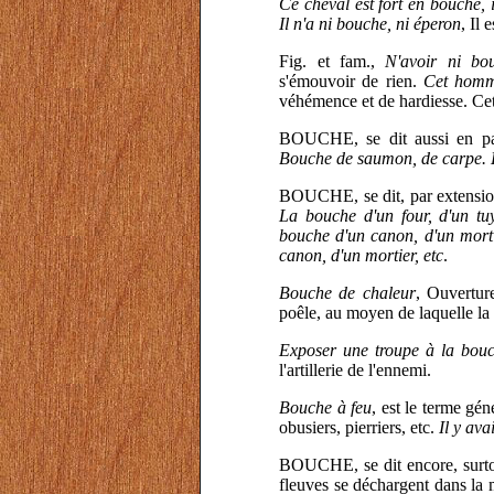
Ce cheval est fort en bouche, 
Il n'a ni bouche, ni éperon
, Il 
Fig. et fam.,
N'avoir ni bo
s'émouvoir de rien.
Cet homm
véhémence et de hardiesse. Cett
BOUCHE, se dit aussi en parl
Bouche de saumon, de carpe. 
BOUCHE, se dit, par extension 
La bouche d'un four, d'un tuy
bouche d'un canon, d'un mort
canon, d'un mortier, etc
.
Bouche de chaleur
, Ouvertur
poêle, au moyen de laquelle l
Exposer une troupe à la bou
l'artillerie de l'ennemi.
Bouche à feu
, est le terme gé
obusiers, pierriers, etc.
Il y ava
BOUCHE, se dit encore, surto
fleuves se déchargent dans la