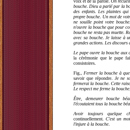
voix et de la parole.
On recueil
bouche. Dieu a parlé par la bo
des enfants. Les plaintes qui
propre bouche. Un mot de votre
ne souille point votre bouche.
n'ouvre la bouche que pour con
bouche ne resta pas muette. Re
avec sa bouche. Je laisse à u
grandes actions. Les discours 
Le pape ouvre la bouche aux 
la cérémonie que le pape fai
consistoires.
Fig.,
Fermer la bouche à que
savoir que répondre.
Je ne so
fermerai la bouche. Cette rais
Le respect me ferme la bouche
Être, demeurer bouche béa
l'écoutaient tous la bouche bé
Avoir toujours quelque 
continuellement.
C'est un mot
l'injure à la bouche
.