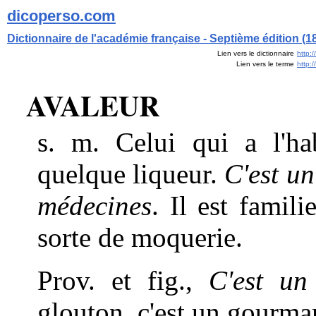
dicoperso.com
Dictionnaire de l'académie française - Septième édition (1
Lien vers le dictionnaire
http:
Lien vers le terme
http:
AVALEUR
s. m. Celui qui a l'ha
quelque liqueur.
C'est un
médecines
. Il est famil
sorte de moquerie.
Prov. et fig.,
C'est un
glouton, c'est un gourma