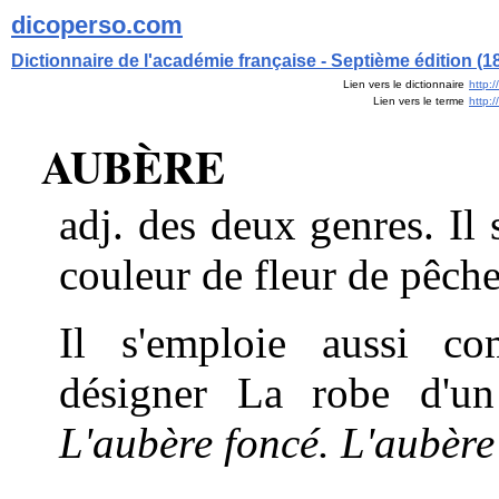
dicoperso.com
Dictionnaire de l'académie française - Septième édition (1
Lien vers le dictionnaire
http:
Lien vers le terme
http:
AUBÈRE
adj. des deux genres. Il 
couleur de fleur de pêcher
Il s'emploie aussi co
désigner La robe d'u
L'aubère foncé. L'aubère