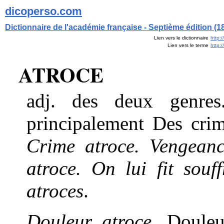
dicoperso.com
Dictionnaire de l'académie française - Septième édition (1
Lien vers le dictionnaire
http:
Lien vers le terme
http:
ATROCE
adj. des deux genres
principalement Des crime
Crime atroce. Vengeance
atroce. On lui fit souf
atroces
.
Douleur atroce
, Douleu