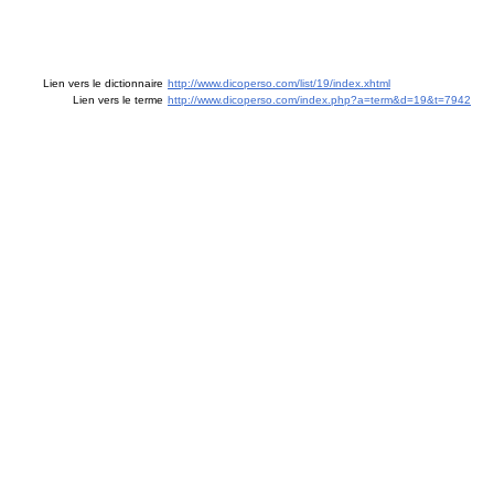
Lien vers le dictionnaire
http://www.dicoperso.com/list/19/index.xhtml
Lien vers le terme
http://www.dicoperso.com/index.php?a=term&d=19&t=7942