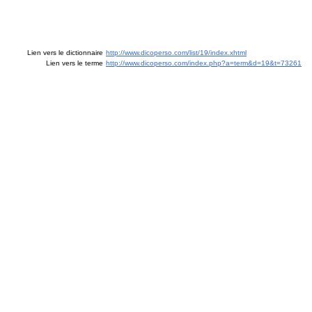
Lien vers le dictionnaire
http://www.dicoperso.com/list/19/index.xhtml
Lien vers le terme
http://www.dicoperso.com/index.php?a=term&d=19&t=73261