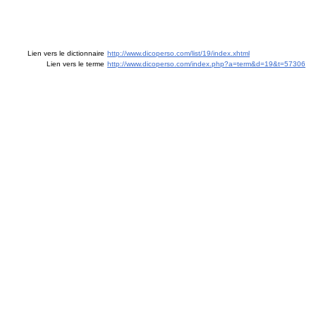
Lien vers le dictionnaire
http://www.dicoperso.com/list/19/index.xhtml
Lien vers le terme
http://www.dicoperso.com/index.php?a=term&d=19&t=57306