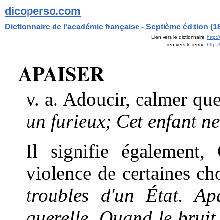
dicoperso.com
Dictionnaire de l'académie française - Septième édition (1
Lien vers le dictionnaire
http:
Lien vers le terme
http:
APAISER
v. a. Adoucir, calmer qu
un furieux; Cet enfant ne
Il signifie également, 
violence de certaines ch
troubles d'un État. Ap
querelle. Quand le bruit